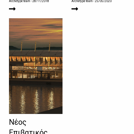
Archetype team
- 28/11/2018
Archetype team
- 25/05/2020
Νέος
Επιβατικός