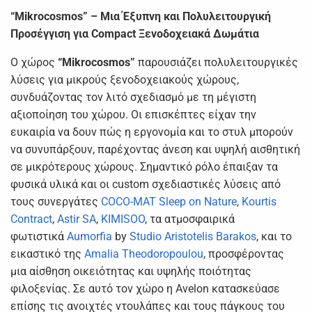
“Mikrocosmos” – Μια Έξυπνη και Πολυλειτουργική
Προσέγγιση για Compact Ξενοδοχειακά Δωμάτια
Ο χώρος
“Mikrocosmos”
παρουσιάζει πολυλειτουργικές
λύσεις για μικρούς ξενοδοχειακούς χώρους,
συνδυάζοντας τον λιτό σχεδιασμό με τη μέγιστη
αξιοποίηση του χώρου. Οι επισκέπτες είχαν την
ευκαιρία να δουν πώς η εργονομία και το στυλ μπορούν
να συνυπάρξουν, παρέχοντας άνεση και υψηλή αισθητική
σε μικρότερους χώρους. Σημαντικό ρόλο έπαιξαν τα
φυσικά υλικά και οι custom σχεδιαστικές λύσεις από
τους συνεργάτες
COCO-MAT Sleep on Nature
,
Kourtis
Contract
,
Astir SA
,
KIMISOO
, τα ατμοσφαιρικά
φωτιστικά
Aumorfia
by
Studio Aristotelis Barakos
, και το
εικαστικό της
Amalia Theodoropoulou
, προσφέροντας
μια αίσθηση οικειότητας και υψηλής ποιότητας
φιλοξενίας. Σε αυτό τον χώρο η Avelon κατασκεύασε
επίσης τις ανοιχτές ντουλάπες και τους πάγκους του