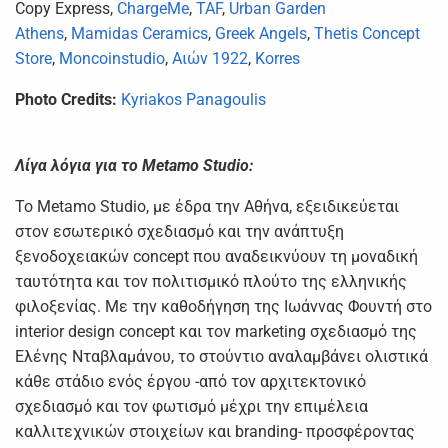
Copy Express,
ChargeMe
,
TAF
,
Urban Garden
Athens
,
Mamidas Ceramics
,
Greek Angels
,
Thetis Concept
Store
,
Moncoinstudio
,
Αιών 1922
,
Korres
Photo Credits:
Kyriakos Panagoulis
Λίγα λόγια για το Metamo Studio:
Το Metamo Studio, με έδρα την Αθήνα, εξειδικεύεται
στον εσωτερικό σχεδιασμό και την ανάπτυξη
ξενοδοχειακών concept που αναδεικνύουν τη μοναδική
ταυτότητα και τον πολιτισμικό πλούτο της ελληνικής
φιλοξενίας. Με την καθοδήγηση της Ιωάννας Φουντή στο
interior design concept και τον marketing σχεδιασμό της
Ελένης Νταβλαμάνου, το στούντιο αναλαμβάνει ολιστικά
κάθε στάδιο ενός έργου -από τον αρχιτεκτονικό
σχεδιασμό και τον φωτισμό μέχρι την επιμέλεια
καλλιτεχνικών στοιχείων και branding- προσφέροντας