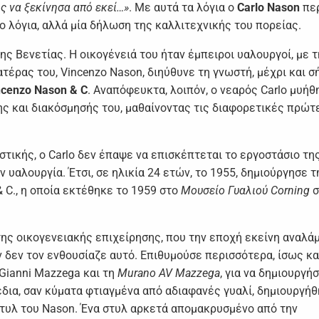
ς να ξεκίνησα από εκεί…»
. Με αυτά τα λόγια ο
Carlo Nason
περ
ο λόγια, αλλά μία δήλωση της καλλιτεχνικής του πορείας.
ης Βενετίας. Η οικογένειά του ήταν έμπειροι υαλουργοί, με τ
τέρας του, Vincenzo Nason, διηύθυνε τη γνωστή, μέχρι και σ
ncenzo
Nason
&
C
. Αναπόφευκτα, λοιπόν, ο νεαρός Carlo μυήθ
ης και διακόσμησής του, μαθαίνοντας τις διαφορετικές πρώτ
τικής, ο Carlo δεν έπαψε να επισκέπτεται το εργοστάσιο τη
ν υαλουργία. Έτσι, σε ηλικία 24 ετών, το 1955, δημιούργησε τ
 C., η οποία εκτέθηκε το 1959 στο
Μουσείο Γυαλιού Corning
σ
της οικογενειακής επιχείρησης, που την εποχή εκείνη αναλά
ν δεν τον ενθουσίαζε αυτό. Επιθυμούσε περισσότερα, ίσως κα
Gianni Mazzega και τη
Murano AV Mazzega
, για να δημιουργήσ
δια, σαν κύματα φτιαγμένα από αδιαφανές γυαλί, δημιουργήθ
στυλ του Nason. Ένα στυλ αρκετά απομακρυσμένο από την