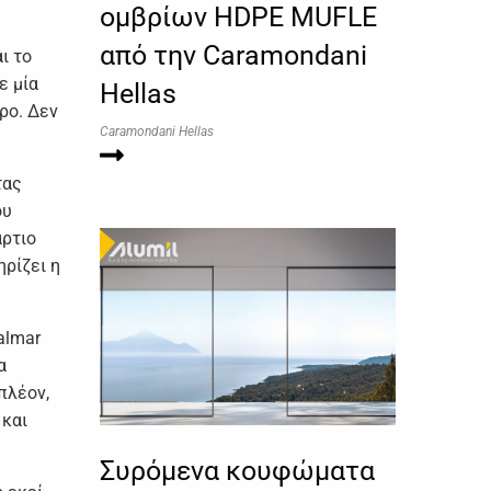
ομβρίων HDPE MUFLE
από την Caramondani
ι το
ε μία
Hellas
ρο. Δεν
Caramondani Hellas
τας
ου
άρτιο
ηρίζει η
almar
α
πλέον,
 και
Συρόμενα κουφώματα