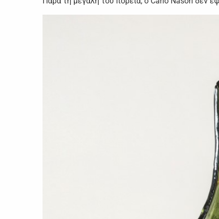
Παρά τη μεγάλη του πορεία, ο Carlo Nason δεν έ