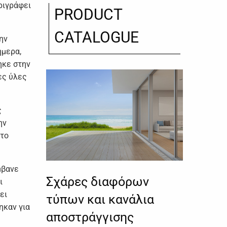
ιγράφει
PRODUCT
CATALOGUE
ην
ήμερα,
ηκε στην
ες ύλες
ς
ην
το
μβανε
Σχάρες διαφόρων
ι
ει
τύπων και κανάλια
ηκαν για
αποστράγγισης