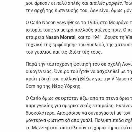
μου άρεσαν οι πολύ απλές και απαλές μορφές. Ίσω
την αρχή της έμπνευσής του. Δεν είναι όμως μόν
Ο Carlo Nason γεννήθηκε το 1935, στο Μουράνο τ
ιστορία τους να μετρά πολλούς αιώνες πριν. Ο πα
εταιρεία
Nason
Moretti
, και το 1941 ίδρυσε τη
Vi
τεχνική της εμφύσησης του γυαλιού, της χύτευσ
του γυαλιού και τις ιδιότητές τους.
Παρά την ταυτόχρονη φοίτησή του σε σχολή Λογισ
οικογένειας. Όνειρό του ήταν να ασχοληθεί με τη
πρώτη δική του συλλογή βάζων για την V Nason &
Corning της Νέας Υόρκης.
Ο Carlo όμως σκεφτόταν έξω από τα στενά όρια 
παραγγελίες για αμερικανικές εταιρείες. Εκείνο
δυσκολότερα. Αποφάσισε να συνεργαστεί με τον 
μοντέρνα φωτιστικά από γυαλί. Πολυεπίπεδα σχέ
τη Mazzega και αποτέλεσαν το χαρακτηριστικό 