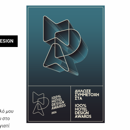
ESIGN
λό μου
υ στο
γιατί