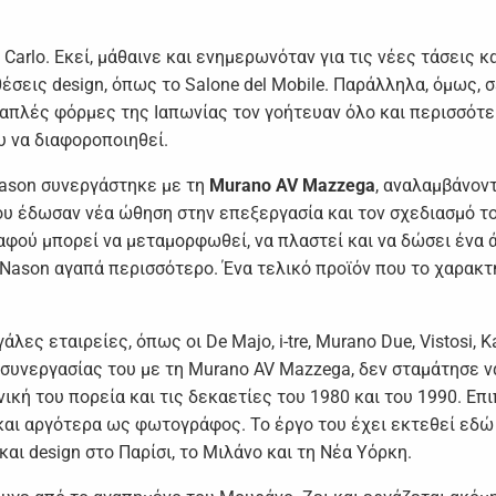
arlo. Εκεί, μάθαινε και ενημερωνόταν για τις νέες τάσεις κα
σεις design, όπως το Salone del Mobile. Παράλληλα, όμως, σ
αι απλές φόρμες της Ιαπωνίας τον γοήτευαν όλο και περισσότε
υ να διαφοροποιηθεί.
 Nason συνεργάστηκε με τη
Murano
AV
Mazzega
, αναλαμβάνον
ου έδωσαν νέα ώθηση στην επεξεργασία και τον σχεδιασμό τ
 αφού μπορεί να μεταμορφωθεί, να πλαστεί και να δώσει ένα 
 Νason αγαπά περισσότερο. Ένα τελικό προϊόν που το χαρακτ
λες εταιρείες, όπως οι De Majo, i-tre, Murano Due, Vistosi, K
ς συνεργασίας του με τη Murano AV Mazzega, δεν σταμάτησε ν
ική του πορεία και τις δεκαετίες του 1980 και του 1990. Επι
 και αργότερα ως φωτογράφος. Το έργο του έχει εκτεθεί εδώ
αι design στο Παρίσι, το Μιλάνο και τη Νέα Υόρκη.