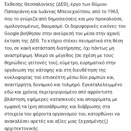
Έκθεσης Θεσσαλονίκης (ΔΕΘ), έργο των Θύμιου
Παπαγιάννη και Ιωάννας Μπενεχούτσου, από το 1963,
που το γνώριζα από δημοσιεύσεις και μου προκαλούσε,
ομολογουμένως, θαυμασμό. Οι δορυφορικές εικόνες του
Google βοήθησαν στην ανεύρεσή του μέσα στην αχανή
έκταση της ΔΕΘ. Το κτήριο στέκει πεισματικά στη θέση
του, σε κακή κατάσταση διατήρησης, όχι πάντως μη
αναστρέψιμη. Μικρό σε μέγεθος (σε σχέση με τους
θηριώδεις γείτονές του), εύμετρο, ευρηματικό στην
οργάνωση της κάτοψης και στη διευθέτηση της
κυκλοφορίας τού επισκέπτη μέσω δύο ραμπών και,
αναντίρρητα, δυναμικό και τολμηρό. Εγκαταλελειμμένο
εδώ και χρόνια, περιτριγυρισμένο από αφρόντιστη
βλάστηση, εφήμερες κατασκευές και απορρίματα, με
εμφανή τα ίχνη αποσάθρωσης και διάβρωσης στα
στοιχεία του φέροντα οργανισμού του, κατορθώνει να
ανακαλέσει αρετές και αξίες μιας ξεχασμένης(;)
αρχιτεκτονικής.