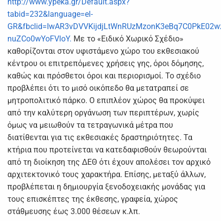
http://www.ypeka.gr/Default.aspx?
tabid=232&language=el-
GR&fbclid=IwAR3vDVVKijdjLtWnRUzMzonK3eBq7C0PkE02w
nuZCo0wYoFVloY.
Με το «Ειδικό Χωρικό Σχέδιο»
καθορίζονται στον υφιστάμενο χώρο του εκθεσιακού
κέντρου οι επιτρεπόμενες χρήσεις γης, όροι δόμησης,
καθώς και πρόσθετοι όροι και περιορισμοί. Το σχέδιο
προβλέπει ότι το μισό οικόπεδο θα μετατραπεί σε
μητροπολιτικό πάρκο. Ο επιπλέον χώρος θα προκύψει
από την καλύτερη οργάνωση των περιπτέρων, χωρίς
όμως να μειωθούν τα τετραγωνικά μέτρα που
διατίθενται για τις εκθεσιακές δραστηριότητες. Τα
κτήρια που προτείνεται να κατεδαφισθούν θεωρούνται
από τη διοίκηση της ΔΕΘ ότι έχουν απολέσει τον αρχικό
αρχιτεκτονικό τους χαρακτήρα. Επίσης, μεταξύ άλλων,
προβλέπεται η δημιουργία ξενοδοχειακής μονάδας για
τους επισκέπτες της έκθεσης, γραφεία, χώρος
στάθμευσης έως 3.000 θέσεων κ.λπ.