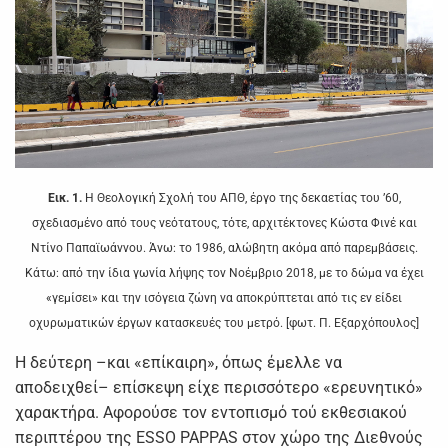
Εικ. 1.
Η Θεολογική Σχολή του ΑΠΘ, έργο της δεκαετίας του ’60,
σχεδιασμένο από τους νεότατους, τότε, αρχιτέκτονες Κώστα Φινέ και
Ντίνο Παπαϊωάννου. Άνω: το 1986, αλώβητη ακόμα από παρεμβάσεις.
Κάτω: από την ίδια γωνία λήψης τον Νοέμβριο 2018, με το δώμα να έχει
«γεμίσει» και την ισόγεια ζώνη να αποκρύπτεται από τις εν είδει
οχυρωματικών έργων κατασκευές του μετρό. [φωτ. Π. Εξαρχόπουλος]
Η δεύτερη –και «επίκαιρη», όπως έμελλε να
αποδειχθεί– επίσκεψη είχε περισσότερο «ερευνητικό»
χαρακτήρα. Αφορούσε τον εντοπισμό τού εκθεσιακού
περιπτέρου της ESSO PAPPAS στον χώρο της Διεθνούς