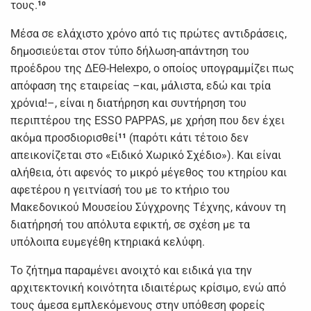
τους.
¹⁰
Μέσα σε ελάχιστο χρόνο από τις πρώτες αντιδράσεις,
δημοσιεύεται στον τύπο δήλωση-απάντηση του
προέδρου της ΔΕΘ-Helexpo, ο οποίος υπογραμμίζει πως
απόφαση της εταιρείας –και, μάλιστα, εδώ και τρία
χρόνια!–, είναι η διατήρηση και συντήρηση του
περιπτέρου της ESSO PAPPAS, με χρήση που δεν έχει
ακόμα προσδιορισθεί
¹¹
(παρότι κάτι τέτοιο δεν
απεικονίζεται στο «Ειδικό Χωρικό Σχέδιο»). Και είναι
αλήθεια, ότι αφενός το μικρό μέγεθος του κτηρίου και
αφετέρου η γειτνίασή του με το κτήριο του
Μακεδονικού Μουσείου Σύγχρονης Τέχνης, κάνουν τη
διατήρησή του απόλυτα εφικτή, σε σχέση με τα
υπόλοιπα ευμεγέθη κτηριακά κελύφη.
Το ζήτημα παραμένει ανοιχτό και ειδικά για την
αρχιτεκτονική κοινότητα ιδιαιτέρως κρίσιμο, ενώ από
τους άμεσα εμπλεκόμενους στην υπόθεση φορείς