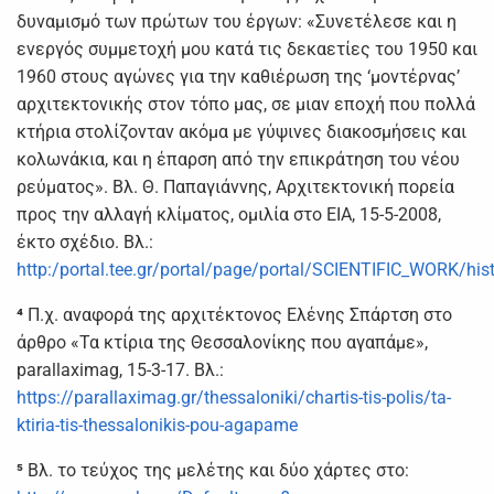
δυναμισμό των πρώτων του έργων: «Συνετέλεσε και η
ενεργός συμμετοχή μου κατά τις δεκαετίες του 1950 και
1960 στους αγώνες για την καθιέρωση της ‘μοντέρνας’
αρχιτεκτονικής στον τόπο μας, σε μιαν εποχή που πολλά
κτήρια στολίζονταν ακόμα με γύψινες διακοσμήσεις και
κολωνάκια, και η έπαρση από την επικράτηση του νέου
ρεύματος». Βλ. Θ. Παπαγιάννης, Αρχιτεκτονική πορεία
προς την αλλαγή κλίματος, ομιλία στο ΕΙΑ, 15-5-2008,
έκτο σχέδιο. Βλ.:
http:/portal.tee.gr/portal/page/portal/SCIENTIFIC_WORK/hi
⁴
Π.χ. αναφορά της αρχιτέκτονος Ελένης Σπάρτση στο
άρθρο «Τα κτίρια της Θεσσαλονίκης που αγαπάμε»,
parallaximag, 15-3-17. Βλ.:
https://parallaximag.gr/thessaloniki/chartis-tis-polis/ta-
ktiria-tis-thessalonikis-pou-agapame
⁵
Βλ. το τεύχος της μελέτης και δύο χάρτες στο: