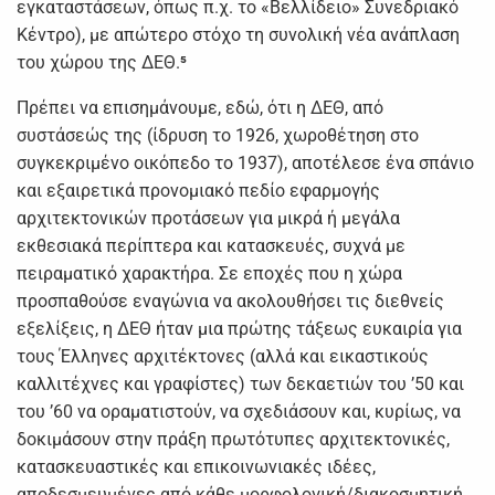
εγκαταστάσεων, όπως π.χ. το «Βελλίδειο» Συνεδριακό
Κέντρο), με απώτερο στόχο τη συνολική νέα ανάπλαση
του χώρου της ΔΕΘ.
⁵
Πρέπει να επισημάνουμε, εδώ, ότι η ΔΕΘ, από
συστάσεώς της (ίδρυση το 1926, χωροθέτηση στo
συγκεκριμένο οικόπεδο το 1937), αποτέλεσε ένα σπάνιο
και εξαιρετικά προνομιακό πεδίο εφαρμογής
αρχιτεκτονικών προτάσεων για μικρά ή μεγάλα
εκθεσιακά περίπτερα και κατασκευές, συχνά με
πειραματικό χαρακτήρα. Σε εποχές που η χώρα
προσπαθούσε εναγώνια να ακολουθήσει τις διεθνείς
εξελίξεις, η ΔΕΘ ήταν μια πρώτης τάξεως ευκαιρία για
τους Έλληνες αρχιτέκτονες (αλλά και εικαστικούς
καλλιτέχνες και γραφίστες) των δεκαετιών του ’50 και
του ’60 να οραματιστούν, να σχεδιάσουν και, κυρίως, να
δοκιμάσουν στην πράξη πρωτότυπες αρχιτεκτονικές,
κατασκευαστικές και επικοινωνιακές ιδέες,
αποδεσμευμένες από κάθε μορφολογική/διακοσμητική