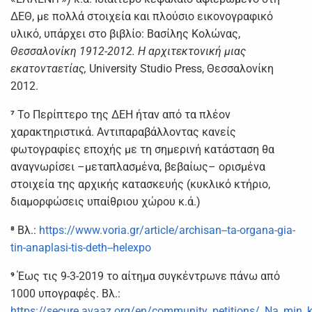
ΔΕΘ, με πολλά στοιχεία και πλούσιο εικονογραφικό
υλικό, υπάρχει στο βιβλίο: Βασίλης Κολώνας,
Θεσσαλονίκη 1912-2012. Η αρχιτεκτονική μιας
εκατονταετίας,
University Studio Press, Θεσσαλονίκη
2012.
⁷
Το Περίπτερο της ΔΕΗ ήταν από τα πλέον
χαρακτηριστικά. Αντιπαραβάλλοντας κανείς
φωτογραφίες εποχής με τη σημερινή κατάσταση θα
αναγνωρίσει –μεταπλασμένα, βεβαίως– ορισμένα
στοιχεία της αρχικής κατασκευής (κυκλικό κτήριο,
διαμορφώσεις υπαίθριου χώρου κ.ά.)
⁸
Βλ.:
https://www.voria.gr/article/archisan--ta-organa-gia-
tin-anaplasi-tis-deth--helexpo
⁹
Έως τις 9-3-2019 το αίτημα συγκέντρωνε πάνω από
1000 υπογραφές. Βλ.:
https://secure.avaaz.org/en/community_petitions/_Na_min_ka