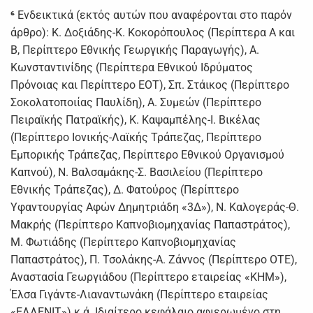
⁶
Ενδεικτικά (εκτός αυτών που αναφέρονται στο παρόν
άρθρο): Κ. Δοξιάδης-Κ. Κοκορόπουλος (Περίπτερα Α και
Β, Περίπτερο Εθνικής Γεωργικής Παραγωγής), Α.
Κωνσταντινίδης (Περίπτερα Εθνικού Ιδρύματος
Πρόνοιας και Περίπτερο ΕΟΤ), Σπ. Στάικος (Περίπτερο
Σοκολατοποιίας Παυλίδη), Α. Συμεών (Περίπτερο
Πειραϊκής Πατραϊκής), Κ. Καψαμπέλης-Ι. Βικέλας
(Περίπτερο Ιονικής-Λαϊκής Τράπεζας, Περίπτερο
Εμπορικής Τράπεζας, Περίπτερο Εθνικού Οργανισμού
Καπνού), Ν. Βαλσαμάκης-Σ. Βασιλείου (Περίπτερο
Εθνικής Τράπεζας), Δ. Φατούρος (Περίπτερο
Υφαντουργίας Αφών Δημητριάδη «3Δ»), Ν. Καλογεράς-Θ.
Μακρής (Περίπτερο Καπνοβιομηχανίας Παπαστράτος),
Μ. Φωτιάδης (Περίπτερο Καπνοβιομηχανίας
Παπαστράτος), Π. Τσολάκης-Α. Ζάννος (Περίπτερο ΟΤΕ),
Αναστασία Γεωργιάδου (Περίπτερο εταιρείας «ΚΗΜ»),
Έλσα Γιγάντε-Λιαναντωνάκη (Περίπτερο εταιρείας
«ΕΛΛΕΝΙΤ») κ.ά. Ιδιαίτερο κεφάλαιο αφιερωμένο στη