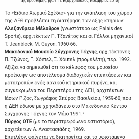
της προσθήκης. [φωτ. Π. Εξαρχόπουλος, Νοέμβριος 2018]
Το «Ειδικό Χωρικό Σχέδιο» για την ανάπλαση του χώρου
της ΔΕΘ προβλέπει τη διατήρηση των εξής κτηρίων:
Αλεξάνδρειο Μέλαθρον
(γνωστότερο ως Palais des
Sports), αρχιτέκτων Π. Τζανέτος και οι Γάλλοι μηχανικοί
T. Jeanblock, M. Guyon, 1960-66.
Μακεδονικό Μουσείο Σύγχρονης Τέχνης
, αρχιτέκτονες
Π. Τζώνος, Γ. Χόιπελ, Ξ. Χόιπελ (προμελέτη), περ. 1992.
Αξίζει να σημειωθεί ότι το κέλυφος του μουσείου
προέκυψε ως αποτέλεσμα διαδοχικών επεκτάσεων και
μετατροπών ενός αρχικού κτηριακού πυρήνα, και
συγκεκριμένα του Περιπτέρου της ΔΕΗ, αρχιτέκτων
Ιάσων Ρίζος, ζωγράφος Σπύρος Βασιλείου, 1959-60, που
η ΔΕΗ έδωσε με χρησιδάνειο στο Μακεδονικό Κέντρο
Σύγχρονης Τέχνης τον Μάιο 1991.⁷
Πύργος ΟΤΕ
(με το περιστρεφόμενο εστιατόριο),
αρχιτέκτων Α. Αναστασιάδης, 1969.
Επιπλέον, φαίνεται να διατηρείται και το υφιστάμενο