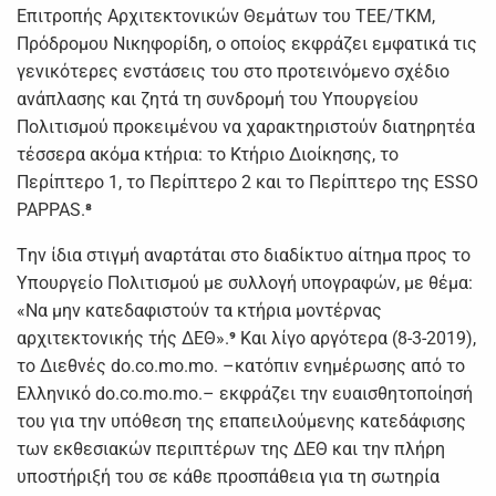
Επιτροπής Αρχιτεκτονικών Θεμάτων του ΤΕΕ/ΤΚΜ,
Πρόδρομου Νικηφορίδη, ο οποίος εκφράζει εμφατικά τις
γενικότερες ενστάσεις του στο προτεινόμενο σχέδιο
ανάπλασης και ζητά τη συνδρομή του Υπουργείου
Πολιτισμού προκειμένου να χαρακτηριστούν διατηρητέα
τέσσερα ακόμα κτήρια: το Κτήριο Διοίκησης, το
Περίπτερο 1, το Περίπτερο 2 και το Περίπτερο της ESSO
PAPPAS.
⁸
Tην ίδια στιγμή αναρτάται στο διαδίκτυο αίτημα προς το
Υπουργείο Πολιτισμού με συλλογή υπογραφών, με θέμα:
«Να μην κατεδαφιστούν τα κτήρια μοντέρνας
αρχιτεκτονικής τής ΔΕΘ».
⁹
Και λίγο αργότερα (8-3-2019),
το Διεθνές do.co.mo.mo. –κατόπιν ενημέρωσης από το
Ελληνικό do.co.mo.mo.– εκφράζει την ευαισθητοποίησή
του για την υπόθεση της επαπειλούμενης κατεδάφισης
των εκθεσιακών περιπτέρων της ΔΕΘ και την πλήρη
υποστήριξή του σε κάθε προσπάθεια για τη σωτηρία