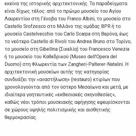
εκείνα της ιστορικής αρχιτεκτονικής. Τα παραδείγματα
είναι δίχως τέλος: από το πρώιμο μουσείο του Αγίου
Λαυρεντίου στη Γένοβα του Franco Albini, το μουσείο στο
Castello Srofzesco στο Μιλάνο της ομάδας BPR ή το
μουσείο Castelvecchio του Carlo Scarpa στη Βερόνα, έως
το νεότερο Castello di Rivoli του Andrea Bruno στο Τορίνο,
το μουσείο στη Gibellina (Σικελία) του Francesco Venezia
ή το μουσείο του Καθεδρικού (Museo dell’Opera del
Duomo) στη Φλωρεντία των Zangheri-Palterer-Natalini. Η
αρχιτεκτονική μουσείων αυτής της κατηγορίας
συνδυάζει την «αναστήλωση» (restauro) κτιρίων που
χρονολογούνται από τον ύστερο Μεσαίωνα και μετά, με
ιδιαίτερα γοητευτικές «εκθεσιακές σκηνοθεσίες»,
καθώς νέοι τρόποι μουσειακής αφήγησης εφευρίσκονται
σε χώρους υψηλής πολιτισμικής και αισθητικής
θερμοκρασίας.