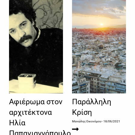
Αφιέρωμα στον
Παράλληλη
αρχιτέκτονα
Κρίση
Ηλία
Μανώλης Οικονόμου
- 18/06/2021
Παπαγιαννόπουλο