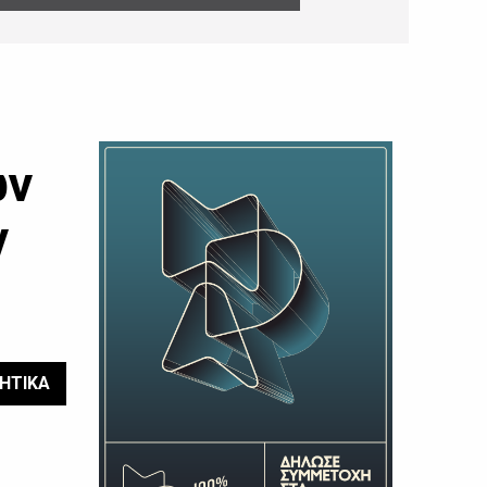
ων
ν
ΗΤΙΚΑ