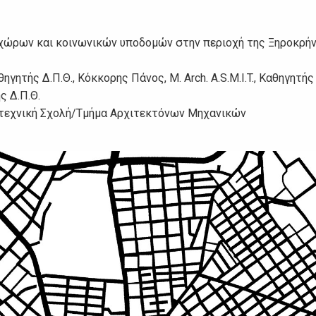
ν χώρων και κοινωνικών υποδομών στην περιοχή της Ξηροκρή
ητής Δ.Π.Θ., Κόκκορης Πάνος, M. Arch. A.S.M.I.T., Καθηγητής 
ς Δ.Π.Θ.
υτεχνική Σχολή/Τμήμα Αρχιτεκτόνων Μηχανικών