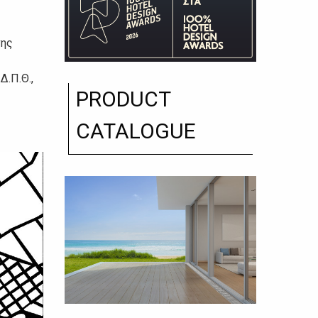
νης
Δ.Π.Θ.,
PRODUCT
CATALOGUE