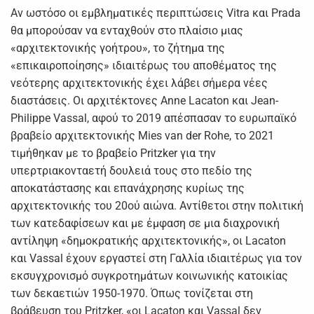
Αν ωστόσο οι εμβληματικές περιπτώσεις Vitra και Prada
θα μπορούσαν να ενταχθούν στο πλαίσιο μιας
«αρχιτεκτονικής γοήτρου», το ζήτημα της
«επικαιροποίησης» ιδιαιτέρως του αποθέματος της
νεότερης αρχιτεκτονικής έχει λάβει σήμερα νέες
διαστάσεις. Οι αρχιτέκτονες Anne Lacaton και Jean-
Philippe Vassal, αφού το 2019 απέσπασαν το ευρωπαϊκό
βραβείο αρχιτεκτονικής Mies van der Rohe, το 2021
τιμήθηκαν με το βραβείο Pritzker για την
υπερτριακονταετή δουλειά τους στο πεδίο της
αποκατάστασης και επανάχρησης κυρίως της
αρχιτεκτονικής του 20ού αιώνα. Αντίθετοι στην πολιτική
των κατεδαφίσεων και με έμφαση σε μια διαχρονική
αντίληψη «δημοκρατικής αρχιτεκτονικής», οι Lacaton
και Vassal έχουν εργαστεί στη Γαλλία ιδιαιτέρως για τον
εκσυγχρονισμό συγκροτημάτων κοινωνικής κατοικίας
των δεκαετιών 1950-1970. Όπως τονίζεται στη
βράβευση του Pritzker, «οι Lacaton και Vassal δεν