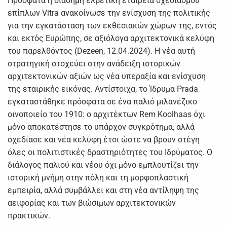
Πρόσφατα η διάσημη ελβετική εταιρεία σχεδιασμού
επίπλων Vitra ανακοίνωσε την ενίσχυση της πολιτικής
για την εγκατάσταση των εκθεσιακών χώρων της, εντός
και εκτός Ευρώπης, σε αξιόλογα αρχιτεκτονικά κελύφη
του παρελθόντος (Dezeen, 12.04.2024). Η νέα αυτή
στρατηγική στοχεύει στην ανάδειξη ιστορικών
αρχιτεκτονικών αξιών ως νέα υπεραξία και ενίσχυση
της εταιρικής εικόνας. Αντίστοιχα, το Ίδρυμα Prada
εγκαταστάθηκε πρόσφατα σε ένα παλιό μιλανέζικο
οινοποιείο του 1910: ο αρχιτέκτων Rem Koolhaas όχι
μόνο αποκατέστησε το υπάρχον συγκρότημα, αλλά
σχεδίασε και νέα κελύφη έτσι ώστε να βρουν στέγη
όλες οι πολιτιστικές δραστηριότητες του Ιδρύματος. Ο
διάλογος παλιού και νέου όχι μόνο εμπλουτίζει την
ιστορική μνήμη στην πόλη και τη μορφοπλαστική
εμπειρία, αλλά συμβάλλει και στη νέα αντίληψη της
αειφορίας και των βιώσιμων αρχιτεκτονικών
πρακτικών.