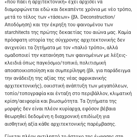
«πού πάει η αρχιτεκτονική» έχει αρχίσει να
διαμορφώνεται εδώ και δεκαπέντε χρόνια με νέο τρόπο,
μετά το τέλος των «τάσεων» (βλ. Deconstruction/
Αποδόμηση) και την έκρηξη του φαινομένου των
starchitects της πρώτης δεκαετίας του αιώνα μας. Καμία
πρόσφατη ιστορία της σύγχρονης αρχιτεκτονικής δεν
ανιχνεύει τα ζητήματα με τον «παλιό τρόπο», αλλά
ομαδοποιεί την κατανόηση των φαινομένων με λέξεις-
κλειδιά όπως παγκόσμιο/τοπικό, πολιτισμική
αποαποικιοποίηση και συμπερίληψη (βλ. για παράδειγμα
την ανάδειξη της αξίας της νέας αφρικανικής
αρχιτεκτονικής), οικιστική ανάπτυξη των μεγαπόλεων,
τοπίο/τοπογραφία και ένταξη στο περιβάλλον, κλιματική
κρίση/αειφορία και βιωσιμότητα. Τα ζητήματα της
μορφής δεν είναι πλέον κυρίαρχα, εφόσον βέβαια
θεωρηθεί δεδομένη η διαχρονική επιδίωξη για
αισθητική αξία κάθε αρχιτεκτονικής παρέμβασης.
Γίνεται πλέον αντιληπτό το άστοχο της έμφασης στη