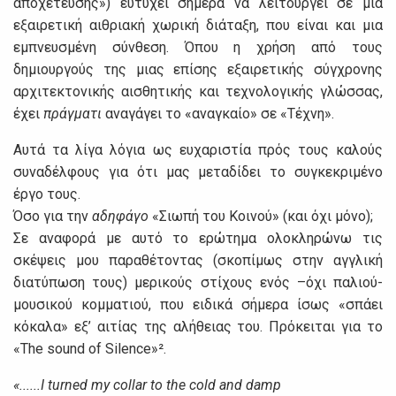
αποχέτευσης») ευτυχεί σήμερα να λειτουργεί σε μια
εξαιρετική αιθριακή χωρική διάταξη, που είναι και μια
εμπνευσμένη σύνθεση. Όπου η χρήση από τους
δημιουργούς της μιας επίσης εξαιρετικής σύγχρονης
αρχιτεκτονικής αισθητικής και τεχνολογικής γλώσσας,
έχει
πράγματι
αναγάγει το «αναγκαίο» σε «Τέχνη».
Αυτά τα λίγα λόγια ως ευχαριστία πρός τους καλούς
συναδέλφους για ότι μας μεταδίδει το συγκεκριμένο
έργο τους.
Όσο για την
αδηφάγο
«Σιωπή του Κοινού» (και όχι μόνο);
Σε αναφορά με αυτό το ερώτημα ολοκληρώνω τις
σκέψεις μου παραθέτοντας (σκοπίμως στην αγγλική
διατύπωση τους) μερικούς στίχους ενός –όχι παλιού-
μουσικού κομματιού, που ειδικά σήμερα ίσως «σπάει
κόκαλα» εξ’ αιτίας της αλήθειας του. Πρόκειται για το
«The sound of Silence»².
«......I turned my collar to the cold and damp