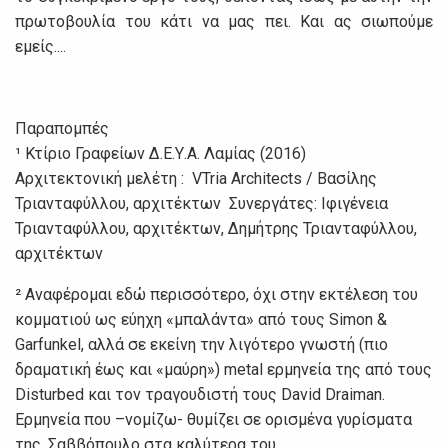
πρωτοβουλία του κάτι να μας πει. Και ας σιωπούμε
εμείς....
Παραπομπές
¹ Κτίριο Γραφείων Δ.Ε.Υ.Α. Λαμίας (2016)
Αρχιτεκτονική μελέτη : VTria Architects / Βασίλης
Τριανταφύλλου, αρχιτέκτων Συνεργάτες: Ιφιγένεια
Τριανταφύλλου, αρχιτέκτων, Δημήτρης Τριανταφύλλου,
αρχιτέκτων
² Αναφέρομαι εδώ περισσότερο, όχι στην εκτέλεση του
κομματιού ως εύηχη «μπαλάντα» από τους Simon &
Garfunkel, αλλά σε εκείνη την λιγότερο γνωστή (πιο
δραματική έως και «μαύρη») metal ερμηνεία της από τους
Disturbed και τον τραγουδιστή τους David Draiman.
Ερμηνεία που –νομίζω- θυμίζει σε ορισμένα γυρίσματα
της, Σαββόπουλο στα καλύτερα του.