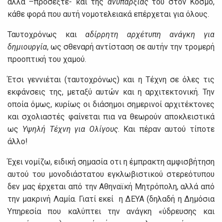
αλλά –προσέξτε- και της
ανυπαρξίας
του στον Κόσμο,
κάθε φορά που αυτή νομοτελειακά επέρχεται για όλους.
Ταυτοχρόνως και
αδίρρητη
αρχέτυπη ανάγκη
για
δημιουργία
, ως σθεναρή αντίσταση σε αυτήν την τρομερή
προοπτική του χαμού.
Έτσι γεννιέται (ταυτοχρόνως) και η Τέχνη σε όλες τις
εκφάνσεις της, μεταξύ αυτών και η αρχιτεκτονική. Την
οποία όμως, κυρίως οι διάσημοι σημερινοί αρχιτέκτονες
και σχολιαστές φαίνεται πια να θεωρούν αποκλειστικά
ως
Υψηλή Τέχνη για Ολίγους
. Και πέραν αυτού τίποτε
άλλο!
Έχει νομίζω, ειδική σημασία οτι η έμπρακτη αμφισβήτηση
αυτού του μονοδιάστατου εγκλωβιστικού στερεότυπου
δεν μας έρχεται από την Αθηναϊκή Μητρόπολη, αλλά από
την μακρινή Λαμία. Γιατί εκεί η ΔΕΥΑ (δηλαδή η Δημόσια
Υπηρεσία που καλύπτει την ανάγκη «ύδρευσης και