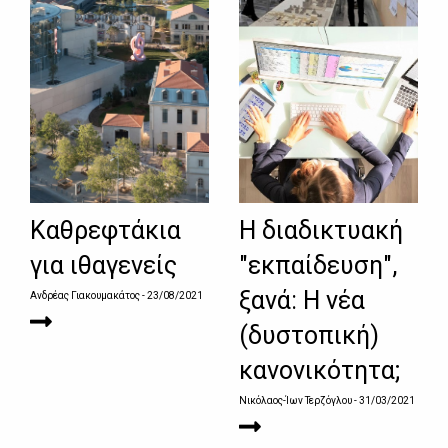
Καθρεφτάκια
Η διαδικτυακή
για ιθαγενείς
"εκπαίδευση",
ξανά: Η νέα
Ανδρέας Γιακουμακάτος
- 23/08/2021
(δυστοπική)
κανονικότητα;
Νικόλαος-Ίων Τερζόγλου
- 31/03/2021