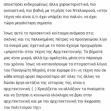
αποκτήσει ενδεχομένως άλλα χαρακτηριστικά, πιο
ουσιαστικά, πιο βαθιά, με τη ρήση του Ντελακρουά, «στην
τέχνη νέο είναι ό,τι έχει υπάρξει πιο παλιό», να έχει
τώρα μεγαλύτερη σημασία.
Ίσως αυτό το προσεκτικό κοίταγμα ανάμεσα στις
σκόνες και τις πελεκημένες πέτρες να προσγειώσει λίγο
τα όνειρά μας σχετικά με το πόσο έχουμε προχωρήσει
«μπροστά» στην τέχνη της Αρχιτεκτονικής. Τα βήματά
μας είναι μικρά, αλλά όχι αμελητέα, μέσα στο πέρασμα
του χρόνου. Ίσως να κατανοήσουμε τα στοχαστικά λόγια
του Παναγιώτη Μιχελή, όταν έγραφε ότι «η τέχνη που σε
κάθε εποχή αργεί περισσότερο απ’ όλες τις άλλες να
δώσει έργα αντάξια της ιστορίας της, είναι η
αρχιτεκτονική. (...) Χρειάζεται να αλλάξουν τα πνεύματα
και να ζητήσει η κοινωνία ολόκληρη να βρει στην
αρχιτεκτονική και με την αρχιτεκτονική την έκφραση
του πολιτισμού της».