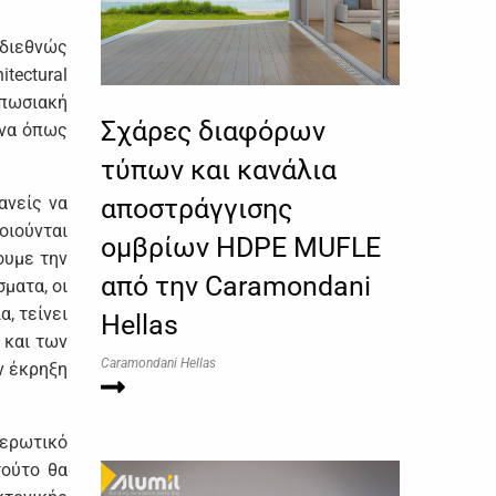
 διεθνώς
tectural
υπωσιακή
Σχάρες διαφόρων
ενα όπως
τύπων και κανάλια
ανείς να
αποστράγγισης
οιούνται
ομβρίων HDPE MUFLE
ουμε την
από την Caramondani
ματα, οι
, τείνει
Hellas
 και των
Caramondani Hellas
ν έκρηξη
θερωτικό
τούτο θα