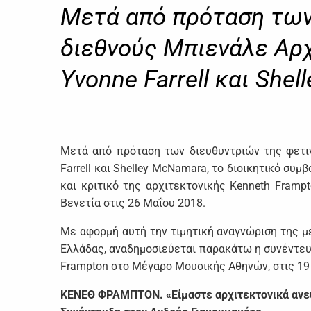
Μετά από πρόταση των
διεθνούς Μπιενάλε Αρχ
Yvonne Farrell και She
Μετά από πρόταση των διευθυντριών της φετιν
Farrell και Shelley McNamara, το διοικητικό συ
και κριτικό της αρχιτεκτονικής Kenneth Framp
Βενετία στις 26 Μαΐου 2018.
Με αφορμή αυτή την τιμητική αναγνώριση της μ
Ελλάδας, αναδημοσιεύεται παρακάτω η συνέντευ
Frampton στο Μέγαρο Μουσικής Αθηνών, στις 19
ΚΕΝΕΘ ΦΡΑΜΠΤΟΝ.
«Είμαστε αρχιτεκτονικά αν