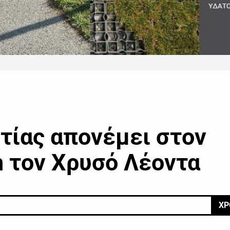
τίας απονέμει στον
n τον Χρυσό Λέοντα
ΧΡ