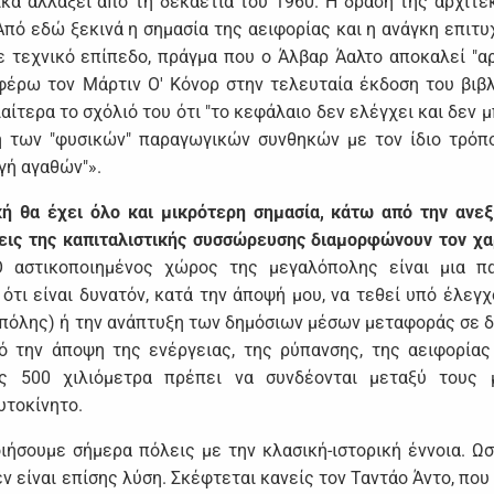
κά αλλάξει από τη δεκαετία του 1960. Η δράση της αρχιτε
Από εδώ ξεκινά η σημασία της αειφορίας και η ανάγκη επιτυ
σε τεχνικό επίπεδο, πράγμα που ο Άλβαρ Άαλτο αποκαλεί "α
αφέρω τον Μάρτιν Ο' Κόνορ στην τελευταία έκδοση του βιβλ
ιαίτερα το σχόλιό του ότι "το κεφάλαιο δεν ελέγχει και δεν 
η των "φυσικών" παραγωγικών συνθηκών με τον ίδιο τρόπ
γή αγαθών"».
ή θα έχει όλο και μικρότερη σημασία, κάτω από την ανε
μεις της καπιταλιστικής συσσώρευσης διαμορφώνουν τον χ
Ο αστικοποιημένος χώρος της μεγαλόπολης είναι μια πα
ότι είναι δυνατόν, κατά την άποψή μου, να τεθεί υπό έλεγχ
 πόλης) ή την ανάπτυξη των δημόσιων μέσων μεταφοράς σε 
πό την άποψη της ενέργειας, της ρύπανσης, της αειφορίας
ς 500 χιλιόμετρα πρέπει να συνδέονται μεταξύ τους 
υτοκίνητο.
ιήσουμε σήμερα πόλεις με την κλασική-ιστορική έννοια. Ωσ
ν είναι επίσης λύση. Σκέφτεται κανείς τον Ταντάο Άντο, που 