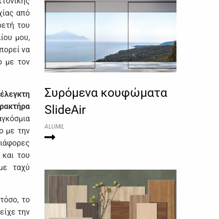
κτονικής
χίας από
ρετή του
ίου μου,
μπορεί να
ο με τον
Συρόμενα κουφώματα
ξέλεγκτη
αρακτήρα
SlideAir
γκόσμια
ALUMIL
ο με την
διάφορες
 και του
με ταχύ
τόσο, το
είχε την