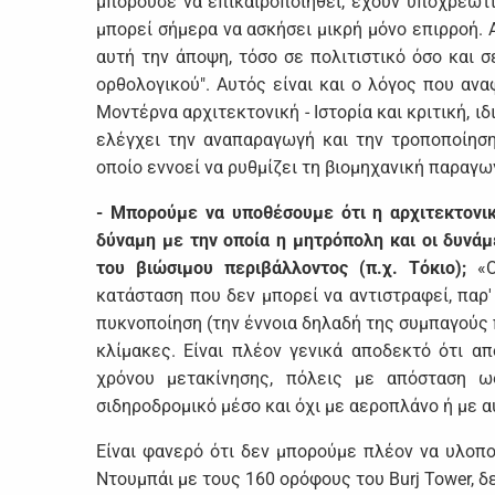
μπορούσε να επικαιροποιηθεί, έχουν υποχρεωτι
μπορεί σήμερα να ασκήσει μικρή μόνο επιρροή. 
αυτή την άποψη, τόσο σε πολιτιστικό όσο και 
ορθολογικού". Αυτός είναι και ο λόγος που αν
Μοντέρνα αρχιτεκτονική - Ιστορία και κριτική, ιδ
ελέγχει την αναπαραγωγή και την τροποποίησ
οποίο εννοεί να ρυθμίζει τη βιομηχανική παραγω
- Μπορούμε να υποθέσουμε ότι η αρχιτεκτονικ
δύναμη με την οποία η μητρόπολη και οι δυνά
του βιώσιμου περιβάλλοντος (π.χ. Τόκιο);
«
κατάσταση που δεν μπορεί να αντιστραφεί, παρ' 
πυκνοποίηση (την έννοια δηλαδή της συμπαγούς
κλίμακες. Είναι πλέον γενικά αποδεκτό ότι α
χρόνου μετακίνησης, πόλεις με απόσταση ω
σιδηροδρομικό μέσο και όχι με αεροπλάνο ή με α
Είναι φανερό ότι δεν μπορούμε πλέον να υλοπο
Ντουμπάι με τους 160 ορόφους του Burj Tower, δε