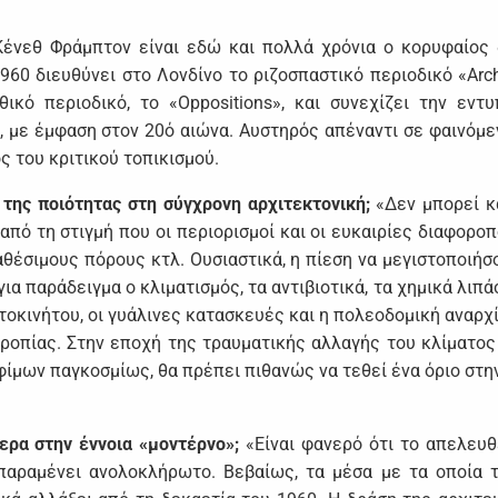
Κένεθ Φράμπτον είναι εδώ και πολλά χρόνια ο κορυφαίος
960 διευθύνει στο Λονδίνο το ριζοσπαστικό περιοδικό «Archi
ικό περιοδικό, το «Oppositions», και συνεχίζει την εντ
, με έμφαση στον 20ό αιώνα. Αυστηρός απέναντι σε φαινόμ
ς του κριτικού τοπικισμού.
 της ποιότητας στη σύγχρονη αρχιτεκτονική;
«Δεν μπορεί κ
πό τη στιγμή που οι περιορισμοί και οι ευκαιρίες διαφοροπ
ιαθέσιμους πόρους κτλ. Ουσιαστικά, η πίεση να μεγιστοποιήσ
 παράδειγμα ο κλιματισμός, τα αντιβιοτικά, τα χημικά λιπάσ
τοκινήτου, οι γυάλινες κατασκευές και η πολεοδομική αναρχία
ροπίας. Στην εποχή της τραυματικής αλλαγής του κλίματος
ίμων παγκοσμίως, θα πρέπει πιθανώς να τεθεί ένα όριο στη
ερα στην έννοια «μοντέρνο»;
«Είναι φανερό ότι το απελευ
παραμένει ανολοκλήρωτο. Βεβαίως, τα μέσα με τα οποία 