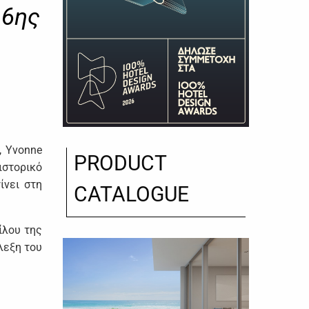
16ης
, Yvonne
PRODUCT
ιστορικό
ίνει στη
CATALOGUE
ίλου της
λεξη του