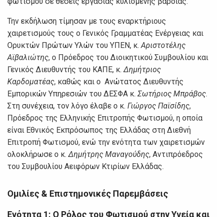
φωτισμού σε θέσεις εργασίας κυλιόμενης βάρδιας.
Την εκδήλωση τίμησαν με τους εναρκτήριους
χαιρετισμούς τους ο Γενικός Γραμματέας Ενέργειας και
Ορυκτών Πρώτων Υλών του ΥΠΕΝ, κ.
Αριστοτέλης
Αϊβαλιώτης
, ο Πρόεδρος του Διοικητικού Συμβουλίου και
Γενικός Διευθυντής του ΚΑΠΕ, κ.
Δημήτριος
Καρδοματέας
, καθώς και ο Ανώτατος Διευθυντής
Εμπορικών Υπηρεσιών του ΔΕΣΦΑ κ.
Σωτήριος Μπράβος
.
Στη συνέχεια, τον λόγο έλαβε ο κ.
Γιώργος Παϊσίδης
,
Πρόεδρος της Ελληνικής Επιτροπής Φωτισμού, η οποία
είναι Εθνικός Εκπρόσωπος της Ελλάδας στη Διεθνή
Επιτροπή Φωτισμού, ενώ την ενότητα των χαιρετισμών
ολοκλήρωσε ο κ.
Δημήτρης Μαναγούδης
, Αντιπρόεδρος
του Συμβουλίου Αειφόρων Κτιρίων Ελλάδας.
Ομιλίες & Επιστημονικές Παρεμβάσεις
Ενότητα 1:
Ο Ρόλος του Φωτισμού στην Υγεία και