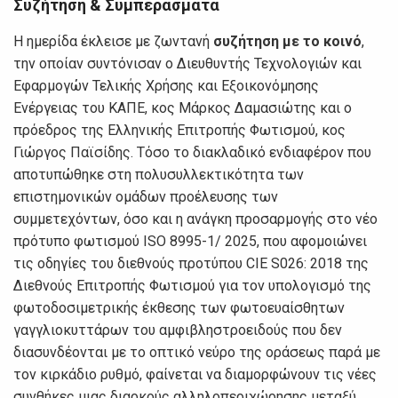
Συζήτηση & Συμπεράσματα
Η ημερίδα έκλεισε με ζωντανή
συζήτηση με το κοινό
,
την οποίαν συντόνισαν ο Διευθυντής Τεχνολογιών και
Εφαρμογών Τελικής Χρήσης και Εξοικονόμησης
Ενέργειας του ΚΑΠΕ, κος Μάρκος Δαμασιώτης και ο
πρόεδρος της Ελληνικής Επιτροπής Φωτισμού, κος
Γιώργος Παϊσίδης. Τόσο το διακλαδικό ενδιαφέρον που
αποτυπώθηκε στη πολυσυλλεκτικότητα των
επιστημονικών ομάδων προέλευσης των
συμμετεχόντων, όσο και η ανάγκη προσαρμογής στο νέο
πρότυπο φωτισμού ISO 8995-1/ 2025, που αφομοιώνει
τις οδηγίες του διεθνούς προτύπου CIE S026: 2018 της
Διεθνούς Επιτροπής Φωτισμού για τον υπολογισμό της
φωτοδοσιμετρικής έκθεσης των φωτοευαίσθητων
γαγγλιοκυττάρων του αμφιβληστροειδούς που δεν
διασυνδέονται με το οπτικό νεύρο της οράσεως παρά με
τον κιρκάδιο ρυθμό, φαίνεται να διαμορφώνουν τις νέες
συνθήκες μιας διαρκούς αλληλοπεριχώρησης μεταξύ