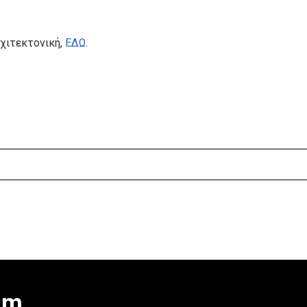
χιτεκτονική,
ΕΔΩ
.
am