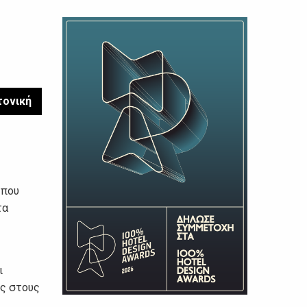
τονική
 που
τα
ι
ες στους