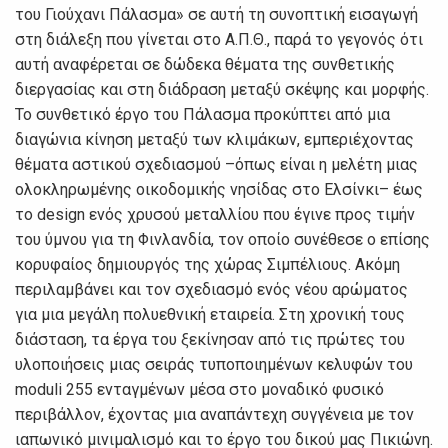
του Γιούχανι Πάλασμα» σε αυτή τη συνοπτική εισαγωγή
στη διάλεξη που γίνεται στο Α.Π.Θ., παρά το γεγονός ότι
αυτή αναφέρεται σε δώδεκα θέματα της συνθετικής
διεργασίας και στη διάδραση μεταξύ σκέψης και μορφής.
Το συνθετικό έργο του Πάλασμα προκύπτει από μια
διαγώνια κίνηση μεταξύ των κλιμάκων, εμπεριέχοντας
θέματα αστικού σχεδιασμού –όπως είναι η μελέτη μιας
ολοκληρωμένης οικοδομικής νησίδας στο Ελσίνκι– έως
το design ενός χρυσού μεταλλίου που έγινε προς τιμήν
του ύμνου για τη Φινλανδία, τον οποίο συνέθεσε ο επίσης
κορυφαίος δημιουργός της χώρας Σιμπέλιους. Ακόμη
περιλαμβάνει και τον σχεδιασμό ενός νέου αρώματος
για μια μεγάλη πολυεθνική εταιρεία. Στη χρονική τους
διάσταση, τα έργα του ξεκίνησαν από τις πρώτες του
υλοποιήσεις μιας σειράς τυποποιημένων κελυφών του
moduli 255 ενταγμένων μέσα στο μοναδικό φυσικό
περιβάλλον, έχοντας μια αναπάντεχη συγγένεια με τον
ιαπωνικό μινιμαλισμό και το έργο του δικού μας Πικιώνη.