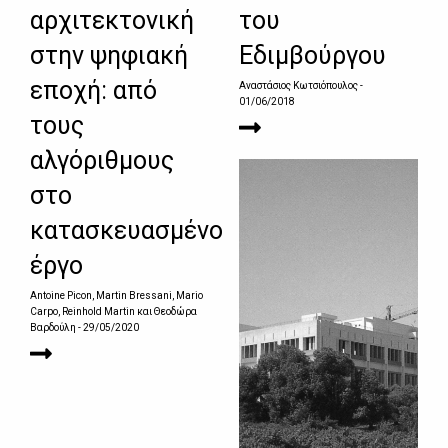
αρχιτεκτονική
του
στην ψηφιακή
Εδιμβούργου
εποχή: από
Αναστάσιος Κωτσιόπουλος
-
01/06/2018
τους
αλγόριθμους
στο
κατασκευασμένο
έργο
Antoine Picon, Martin Bressani, Mario
Carpo, Reinhold Martin και Θεοδώρα
Βαρδούλη
- 29/05/2020