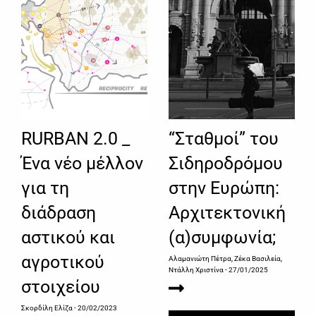
RURBAN 2.0 _
“Σταθμοί” του
Ένα νέο μέλλον
Σιδηροδρόμου
για τη
στην Ευρώπη:
διάδραση
Αρχιτεκτονική
αστικού και
(α)συμφωνία;
αγροτικού
Αλαμανιώτη Πέτρα, Ζέκα Βασιλεία,
Ντάλλη Χριστίνα
- 27/01/2025
στοιχείου
Σκορδίλη Ελίζα
- 20/02/2023