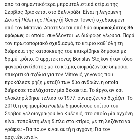
από τα σημαντικότερα μπρουταλιστικά κτίρια της
Σερβίας βρισκεται στο Βελιγράδι. Είναι η λεγόμενη
Δυτική Πύλη της Πόλης
(ή Genex Tower) σχεδιασμένη
από τον Μitrović. Αποτελείται από δύο
ουρανοξύστες 36
ορόφων
, οι οποίοι συνδέονται με διώροφη γέφυρα. Παρά
τον πρωτοποριακό σχεδιασμό, το κτίριο καθ’ όλη τη
διάρκεια της κατασκευής του επικρίθηκε δημόσια με
δριμύ τρόπο. Ο αρχιτέκτονας Borislav Stojkov ήταν τόσο
φανερά αντίθετος με το κτίριο, εκφράζοντας δημόσια
επικριτικά σχόλια για τον Μitrović, γεγονός που
προκάλεσε ρήξη μεταξύ των δύο ανδρών, η οποία
διήρκεσε τουλάχιστον μία δεκαετία. Το έργο, αν και
ολοκληρώθηκε τελικά το 1977, συνεχίζει να διχάζει. Το
2010, η εφημερίδα
Politika
δημοσίευσε σκίτσο του
Σέρβου γελοιογράφου Ivo Kušanić, στο οποίο μία αγχόνη
είναι τοποθετημένη δίπλα στο κτίριο, με τη λεζάντα να
γράφει: «Για ποιον είναι αυτή η αγχόνη; Για τον
αρχιτέκτονα!».