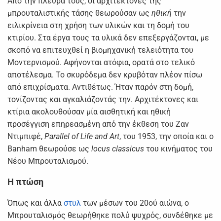
Από την πλευρά τους, οι αρχιτέκτονες της
μπρουταλιστικής τάσης θεωρούσαν ως
ηθική
την
ειλικρίνεια στη χρήση των υλικών και τη δομή του
κτιρίου. Στα έργα τους τα υλικά δεν επεξεργάζονται, με
σκοπό να επιτευχθεί η βιομηχανική τελειότητα του
Μοντερνισμού. Αφήνονται ατόφια, ορατά στο τελικό
αποτέλεσμα. Το σκυρόδεμα δεν κρυβόταν πλέον πίσω
από επιχρίσματα. Αντιθέτως. Ήταν παρόν στη δομή,
τονίζοντας και αγκαλιάζοντάς την. Αρχιτέκτονες και
κτίρια ακολουθούσαν μία αισθητική και ηθική
προσέγγιση επηρεασμένη από την έκθεση του Ζαν
Ντιμπιφέ,
Parallel of Life and Art
, του 1953, την οποία και ο
Banham θεωρούσε ως
locus classicus
του κινήματος του
Νέου Μπρουταλισμού.
Η πτώση
Όπως και άλλα
στυλ
των μέσων του 20ού αιώνα, ο
Μπρουταλισμός θεωρήθηκε πολύ ψυχρός, συνδέθηκε με