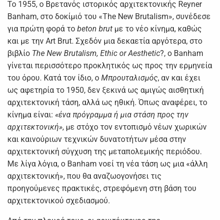
Το 1955, ο Βρετανός ιστορικός αρχιτεκτονικής Reyner
Banham, στο δοκίμιό του «The New Brutalism», συνέδεσε
για πρώτη φορά το
beton brut
με το νέο κίνημα, καθώς
και με την Art Brut. Σχεδόν μια δεκαετία αργότερα, στο
βιβλίο
The New Brutalism, Ethic or Aesthetic
?, o Banham
γίνεται περισσότερο προκλητικός ως προς την ερμηνεία
του όρου. Κατά τον ίδιο, ο
Μπρουταλισμός
, αν και έχει
ως αφετηρία το 1950, δεν ξεκινά ως αμιγώς αισθητική
αρχιτεκτονική τάση, αλλά ως ηθική. Όπως αναφέρει, το
κίνημα είναι:
«ένα πρόγραμμα ή μια στάση προς την
αρχιτεκτονική»
, με στόχο τον εντοπισμό νέων χωρικών
και καινούριων τεχνικών δυνατοτήτων μέσα στην
αρχιτεκτονική σύγχυση της μεταπολεμικής περιόδου.
Με λίγα λόγια, ο Banham νοεί τη νέα τάση ως μια «άλλη
αρχιτεκτονική», που θα αναζωογονήσει τις
προηγούμενες πρακτικές, στρεφόμενη στη βάση του
αρχιτεκτονικού σχεδιασμού.