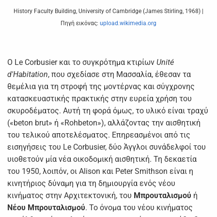
History Faculty Building, University of Cambridge (James Stirling, 1968) |
Πηγή εικόνας:
upload.wikimedia.org
Ο Le Corbusier και το συγκρότημα κτιρίων
Unité
d'Habitation
, που σχεδίασε στη Μασσαλία, έθεσαν τα
θεμέλια για τη στροφή της μοντέρνας και σύγχρονης
κατασκευαστικής πρακτικής στην ευρεία χρήση του
σκυροδέματος. Αυτή τη φορά όμως, το υλικό είναι τραχύ
(«beton brut» ή «Rohbeton»), αλλάζοντας την αισθητική
του τελικού αποτελέσματος. Επηρεασμένοι από τις
εισηγήσεις του Le Corbusier, δύο Άγγλοι συνάδελφοί του
υιοθετούν μία νέα οικοδομική αισθητική. Τη δεκαετία
του 1950, λοιπόν, οι Alison και Peter Smithson είναι η
κινητήριος δύναμη για τη δημιουργία ενός νέου
κινήματος στην Αρχιτεκτονική, του
Μπρουταλισμού
ή
Νέου Μπρουταλισμού
. Το όνομα του νέου κινήματος