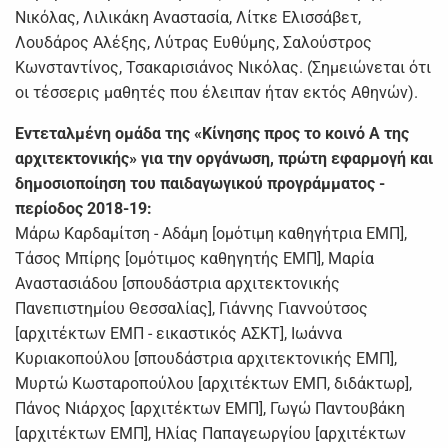
Νικόλας, Λιλικάκη Αναστασία, Λίτκε Ελισσάβετ,
Λουδάρος Αλέξης, Λύτρας Ευθύμης, Σαλούστρος
Κωνσταντίνος, Τσακαρισιάνος Νικόλας. (Σημειώνεται ότι
οι τέσσερις μαθητές που έλειπαν ήταν εκτός Αθηνών).
Εντεταλµένη οµάδα της «Κίνησης προς το κοινό Α της
αρχιτεκτονικής» για την οργάνωση, πρώτη εφαρµογή και
δηµοσιοποίηση του παιδαγωγικού προγράµµατος -
περίοδος 2018-19:
Μάρω Καρδαμίτση - Αδάµη [οµότιµη καθηγήτρια ΕΜΠ],
Τάσος Μπίρης [οµότιµος καθηγητής ΕΜΠ], Μαρία
Αναστασιάδου [σπουδάστρια αρχιτεκτονικής
Πανεπιστηµίου Θεσσαλίας], Γιάννης Γιαννούτσος
[αρχιτέκτων ΕΜΠ - εικαστικός ΑΣΚΤ], Ιωάννα
Κυριακοπούλου [σπουδάστρια αρχιτεκτονικής ΕΜΠ],
Μυρτώ Κωσταροπούλου [αρχιτέκτων ΕΜΠ, διδάκτωρ],
Πάνος Νιάρχος [αρχιτέκτων ΕΜΠ], Γωγώ Παντουβάκη
[αρχιτέκτων ΕΜΠ], Ηλίας Παπαγεωργίου [αρχιτέκτων