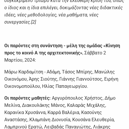
συγκεκριμένο τρίωρο κατά την ελεύθερη κρίση του, όπως
ο ίδιος και η ίδια επιλέγει, δοκιμάζοντας νέες διδακτικές
ιδέες, νέες μεθοδολογίες, νέα μαθήματα, νέες
συνεργασίες.[2]
Οι παρόντες στη συνάντηση - μέλη της ομάδας «Κίνηση
προς το κοινό Α της αρχιτεκτονικής»
, Σάββατο 2
Μαρτίου, 2024:
Μάρω Καρδαμίτση - Αδάμη, Τάσος Μπίρης, Μανώλης
Οικονόμου, Άρης Σιούτης, Γιάννης Γιαννούτσος, Ειρήνη
Οικονομοπούλου, Ηλίας Παπαγεωργίου.
Οι παρόντες μαθητές
:
Αργυρόπουλος Χρήστος, Δήμο
Μελίνα, Διακουλάκης Μάνος, Καλαράς Μιχάλης,
Καρανίκα Χρυσάννα, Καρρά Βαλέρια, Κασούνης
Αναστάσης, Κλαμπάνη Διονυσία, Κουσάνα Ελευθερία,
Λαμπρινού Ερατώ, Λειβαδάς Παναγιώτης, Λιάκρης