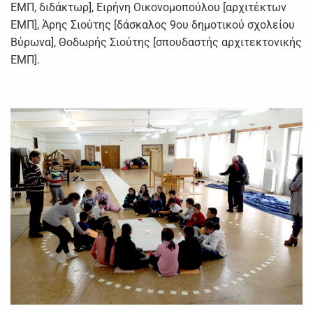
ΕΜΠ, διδάκτωρ], Ειρήνη Οικονοµοπούλου [αρχιτέκτων
ΕΜΠ], Άρης Σιούτης [δάσκαλος 9ου δηµοτικού σχολείου
Βύρωνα], Θοδωρής Σιούτης [σπουδαστής αρχιτεκτονικής
ΕΜΠ].