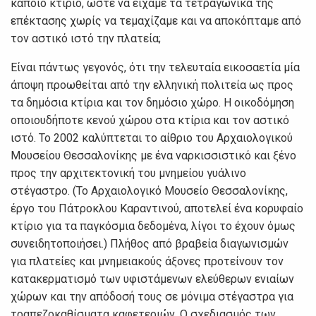
κάποιο κτίριο, ώστε να είχαμε τα τετραγωνικά της
επέκτασης χωρίς να τεμαχίζαμε και να αποκόπταμε από
τον αστικό ιστό την πλατεία;
Είναι πάντως γεγονός, ότι την τελευταία εικοσαετία μία
άποψη προωθείται από την ελληνική πολιτεία ως προς
τα δημόσια κτίρια και τον δημόσιο χώρο. Η οικοδόμηση
οποιουδήποτε κενού χώρου στα κτίρια και τον αστικό
ιστό. Το 2002 καλύπτεται το αίθριο του Αρχαιολογικού
Μουσείου Θεσσαλονίκης με ένα ναρκισσιστικό και ξένο
προς την αρχιτεκτονική του μνημείου γυάλινο
στέγαστρο. (Το Αρχαιολογικό Μουσείο Θεσσαλονίκης,
έργο του Πάτροκλου Καραντινού, αποτελεί ένα κορυφαίο
κτίριο για τα παγκόσμια δεδομένα, λίγοι το έχουν όμως
συνειδητοποιήσει.) Πλήθος από βραβεία διαγωνισμών
για πλατείες και μνημειακούς άξονες προτείνουν τον
κατακερματισμό των υφιστάμενων ελεύθερων ενιαίων
χώρων και την απόδοσή τους σε μόνιμα στέγαστρα για
τραπεζοκαθίσματα καφετεριών. Ο σχεδιασμός των