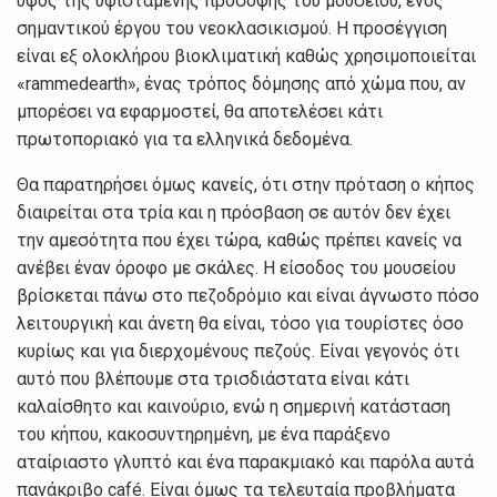
ύφος της υφιστάμενης πρόσοψης του μουσείου, ενός
σημαντικού έργου του νεοκλασικισμού. Η προσέγγιση
είναι εξ ολοκλήρου βιοκλιματική καθώς χρησιμοποιείται
«rammedearth», ένας τρόπος δόμησης από χώμα που, αν
μπορέσει να εφαρμοστεί, θα αποτελέσει κάτι
πρωτοποριακό για τα ελληνικά δεδομένα.
Θα παρατηρήσει όμως κανείς, ότι στην πρόταση ο κήπος
διαιρείται στα τρία και η πρόσβαση σε αυτόν δεν έχει
την αμεσότητα που έχει τώρα, καθώς πρέπει κανείς να
ανέβει έναν όροφο με σκάλες. Η είσοδος του μουσείου
βρίσκεται πάνω στο πεζοδρόμιο και είναι άγνωστο πόσο
λειτουργική και άνετη θα είναι, τόσο για τουρίστες όσο
κυρίως και για διερχομένους πεζούς. Είναι γεγονός ότι
αυτό που βλέπουμε στα τρισδιάστατα είναι κάτι
καλαίσθητο και καινούριο, ενώ η σημερινή κατάσταση
του κήπου, κακοσυντηρημένη, με ένα παράξενο
αταίριαστο γλυπτό και ένα παρακμιακό και παρόλα αυτά
πανάκριβο café. Είναι όμως τα τελευταία προβλήματα