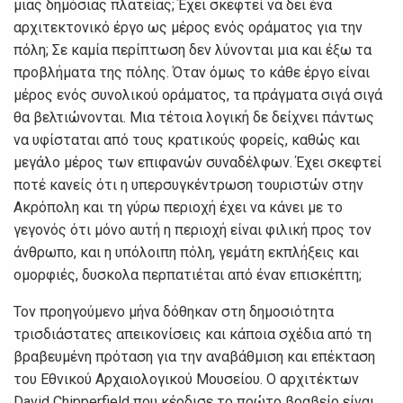
μιας δημόσιας πλατείας; Έχει σκεφτεί να δει ένα
αρχιτεκτονικό έργο ως μέρος ενός οράματος για την
πόλη; Σε καμία περίπτωση δεν λύνονται μια και έξω τα
προβλήματα της πόλης. Όταν όμως το κάθε έργο είναι
μέρος ενός συνολικού οράματος, τα πράγματα σιγά σιγά
θα βελτιώνονται. Μια τέτοια λογική δε δείχνει πάντως
να υφίσταται από τους κρατικούς φορείς, καθώς και
μεγάλο μέρος των επιφανών συναδέλφων. Έχει σκεφτεί
ποτέ κανείς ότι η υπερσυγκέντρωση τουριστών στην
Ακρόπολη και τη γύρω περιοχή έχει να κάνει με το
γεγονός ότι μόνο αυτή η περιοχή είναι φιλική προς τον
άνθρωπο, και η υπόλοιπη πόλη, γεμάτη εκπλήξεις και
ομορφιές, δυσκολα περπατιέται από έναν επισκέπτη;
Τον προηγούμενο μήνα δόθηκαν στη δημοσιότητα
τρισδιάστατες απεικονίσεις και κάποια σχέδια από τη
βραβευμένη πρόταση για την αναβάθμιση και επέκταση
του Εθνικού Αρχαιολογικού Μουσείου. Ο αρχιτέκτων
David Chipperfield που κέρδισε το πρώτο βραβείο είναι