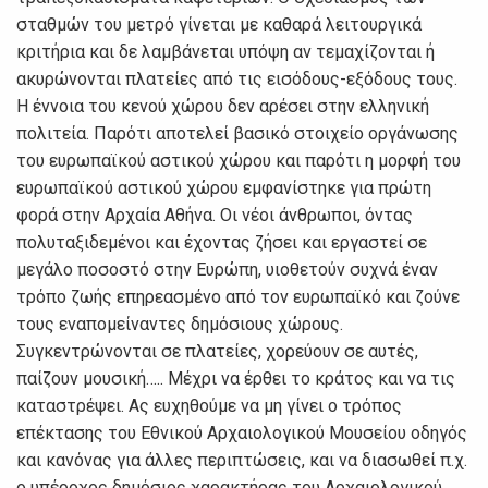
σταθμών του μετρό γίνεται με καθαρά λειτουργικά
κριτήρια και δε λαμβάνεται υπόψη αν τεμαχίζονται ή
ακυρώνονται πλατείες από τις εισόδους-εξόδους τους.
Η έννοια του κενού χώρου δεν αρέσει στην ελληνική
πολιτεία. Παρότι αποτελεί βασικό στοιχείο οργάνωσης
του ευρωπαϊκού αστικού χώρου και παρότι η μορφή του
ευρωπαϊκού αστικού χώρου εμφανίστηκε για πρώτη
φορά στην Αρχαία Αθήνα. Οι νέοι άνθρωποι, όντας
πολυταξιδεμένοι και έχοντας ζήσει και εργαστεί σε
μεγάλο ποσοστό στην Ευρώπη, υιοθετούν συχνά έναν
τρόπο ζωής επηρεασμένο από τον ευρωπαϊκό και ζούνε
τους εναπομείναντες δημόσιους χώρους.
Συγκεντρώνονται σε πλατείες, χορεύουν σε αυτές,
παίζουν μουσική….. Μέχρι να έρθει το κράτος και να τις
καταστρέψει. Ας ευχηθούμε να μη γίνει ο τρόπος
επέκτασης του Εθνικού Αρχαιολογικού Μουσείου οδηγός
και κανόνας για άλλες περιπτώσεις, και να διασωθεί π.χ.
ο υπέροχος δημόσιος χαρακτήρας του Αρχαιολογικού