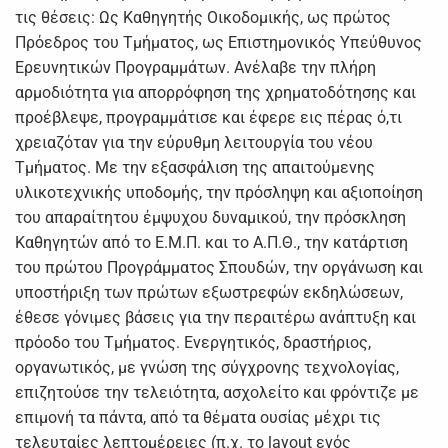
τις θέσεις: Ως Καθηγητής Οικοδομικής, ως πρώτος
Πρόεδρος του Τμήματος, ως Επιστημονικός Υπεύθυνος
Ερευνητικών Προγραμμάτων. Ανέλαβε την πλήρη
αρμοδιότητα για απορρόφηση της χρηματοδότησης και
προέβλεψε, προγραμμάτισε και έφερε εις πέρας ό,τι
χρειαζόταν για την εύρυθμη λειτουργία του νέου
Τμήματος. Με την εξασφάλιση της απαιτούμενης
υλικοτεχνικής υποδομής, την πρόσληψη και αξιοποίηση
του απαραίτητου έμψυχου δυναμικού, την πρόσκληση
Καθηγητών από το Ε.Μ.Π. και το Α.Π.Θ., την κατάρτιση
του πρώτου Προγράμματος Σπουδών, την οργάνωση και
υποστήριξη των πρώτων εξωστρεφών εκδηλώσεων,
έθεσε γόνιμες βάσεις για την περαιτέρω ανάπτυξη και
πρόοδο του Τμήματος. Ενεργητικός, δραστήριος,
οργανωτικός, με γνώση της σύγχρονης τεχνολογίας,
επιζητούσε την τελειότητα, ασχολείτο και φρόντιζε με
επιμονή τα πάντα, από τα θέματα ουσίας μέχρι τις
τελευταίες λεπτομέρειες (π.χ. το layout ενός