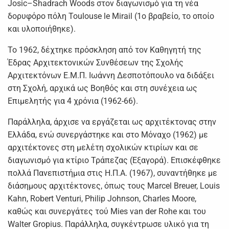
Josic–Shadrach Woods στον διαγωνισμό για τη νέα
δορυφόρο πόλη Toulouse le Mirail (1ο βραβείο, το οποίο
και υλοποιήθηκε).
Το 1962, δέχτηκε πρόσκληση από τον Καθηγητή της
Έδρας Αρχιτεκτονικών Συνθέσεων της Σχολής
Αρχιτεκτόνων Ε.Μ.Π. Ιωάννη Δεσποτόπουλο να διδάξει
στη Σχολή, αρχικά ως Βοηθός και στη συνέχεια ως
Επιμελητής για 4 χρόνια (1962-66).
Παράλληλα, άρχισε να εργάζεται ως αρχιτέκτονας στην
Ελλάδα, ενώ συνεργάστηκε και στο Μόναχο (1962) με
αρχιτέκτονες στη μελέτη σχολικών κτιρίων και σε
διαγωνισμό για κτίριο Τράπεζας (Εξαγορά). Επισκέφθηκε
πολλά Πανεπιστήμια στις Η.Π.Α. (1967), συναντήθηκε με
διάσημους αρχιτέκτονες, όπως τους Marcel Breuer, Louis
Kahn, Robert Venturi, Philip Johnson, Charles Moore,
καθώς και συνεργάτες τού Mies van der Rohe και του
Walter Gropius. Παράλληλα, συγκέντρωσε υλικό για τη