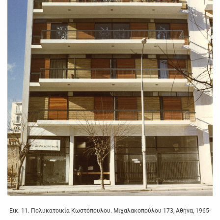
Εικ. 11. Πολυκατοικία Κωστόπουλου. Μιχαλακοπούλου 173, Αθήνα, 1965-