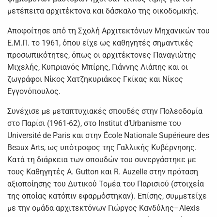
μετέπειτα αρχιτέκτονα και δάσκαλο της οικοδομικής.
Αποφοίτησε από τη Σχολή Αρχιτεκτόνων Μηχανικών του
Ε.Μ.Π. το 1961, όπου είχε ως καθηγητές σημαντικές
προσωπικότητες, όπως οι αρχιτέκτονες Παναγιώτης
Μιχελής, Κυπριανός Μπίρης, Γιάννης Λιάπης και οι
ζωγράφοι Νίκος Χατζηκυριάκος Γκίκας και Νίκος
Εγγονόπουλος.
Συνέχισε με μεταπτυχιακές σπουδές στην Πολεοδομία
στο Παρίσι (1961-62), στο Institut d’Urbanisme του
Université de Paris και στην École Nationale Supérieure des
Beaux Arts, ως υπότροφος της Γαλλικής Κυβέρνησης.
Κατά τη διάρκεια των σπουδών του συνεργάστηκε με
τους Καθηγητές A. Gutton και R. Auzelle στην πρόταση
αξιοποίησης του Δυτικού Τομέα του Παρισιού (στοιχεία
της οποίας κατόπιν εφαρμόστηκαν). Επίσης, συμμετείχε
με την ομάδα αρχιτεκτόνων Γιώργος Κανδύλης–Alexis