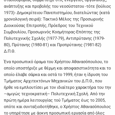
ανάπτυξης και προβολής του νεοσύστατου -τότε (Ιούλιος
1973)- Δημοκρίτειου Πανεπιστημίου, διατελώντας (κατά
χρονολογική σειρά): Τακτικό Μέλος της Προσωρινής
Διοικούσας Επιτροπής, Πρόεδρος του Τεχνικού
Συμβουλίου, Προσωρινός Κοσμήτορας-Επόπτης της
Πολυτεχνικής Σχολής (1977-79), Αντιπρύτανης (1979-
80), Πρύτανης (1980-81) και Προπρύτανης (1981-82)
Δ.Π.Θ.
Ένα προσωπικό όραμα του Χρήστου Αθανασόπουλου, το
οποίο υποστήριξε με θέρμη και αποφασιστικότητα και το
οποίο έλαβε σάρκα και οστά το 1999, ήταν η ίδρυση του
Τμήματος Αρχιτεκτόνων Μηχανικών του Δ.Π.Θ., που
ήρθε να εμπλουτίσει με τον ιδιαίτερο χαρακτήρα του την
–αμιγώς τεχνοκρατική– Πολυτεχνική Σχολή. Από την
πρώτη ημέρα λειτουργίας τού Τμήματος έως το 2005,
οπότε και συνταξιοδοτήθηκε, ο Χρήστος Αθανασόπουλος
το υπηρέτησε με άοκνη προσωπική εργασία από όλες