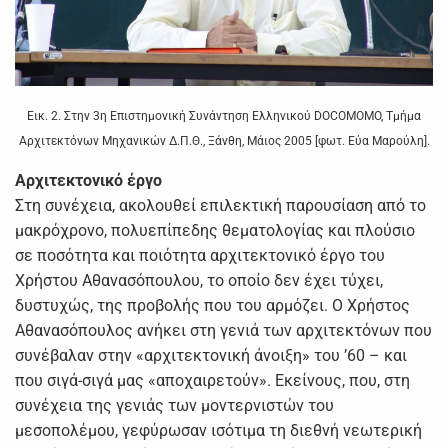
Εικ. 2. Στην 3η Επιστημονική Συνάντηση Ελληνικού DOCOMOMO, Τμήμα
Αρχιτεκτόνων Μηχανικών Δ.Π.Θ., Ξάνθη, Μάιος 2005 [φωτ. Εύα Μαρούλη].
Αρχιτεκτονικό έργο
Στη συνέχεια, ακολουθεί επιλεκτική παρουσίαση από το
μακρόχρονο, πολυεπίπεδης θεματολογίας και πλούσιο
σε ποσότητα και ποιότητα αρχιτεκτονικό έργο του
Χρήστου Αθανασόπουλου, το οποίο δεν έχει τύχει,
δυστυχώς, της προβολής που του αρμόζει. Ο Χρήστος
Αθανασόπουλος ανήκει στη γενιά των αρχιτεκτόνων που
συνέβαλαν στην «αρχιτεκτονική άνοιξη» του ’60 – και
που σιγά-σιγά μας «αποχαιρετούν». Εκείνους, που, στη
συνέχεια της γενιάς των μοντερνιστών του
μεσοπολέμου, γεφύρωσαν ισότιμα τη διεθνή νεωτερική