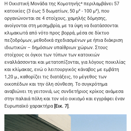
Η Οικιστική Μονάδα της Κομοτηνής⁴ περιλαμβάνει 57
κατοικίες (3 έως 5 δωματίων, 50 μ² - 100 μ²), που
οργανώνονται σε 4 στοίχους, χαμηλής δόμησης,
ανοίγονται στη μεσημβρία, με τα ύψη να διατάσσονται
κλιμακωτά από νότο προς βορρά, μέσα σε δίκτυο
πεζοδρόμων, μεθοδικά σχεδιασμένων με ήπια διάκριση
ιδιωτικών – δημόσιων υπαίθριων χώρων. Στους
στοίχους οι όγκοι των τύπων των κατοικιών
εναλλάσσονται και μετατοπίζονται, για λόγους ποικιλίας
και κλίμακας, ενώ ο λειτουργικός κάναβος με εμβάτη
1,20 μ., καθορίζει τις διατάξεις, το μέγεθος των
οικοπέδων και την όλη σύνθεση. Το συγκρότημα
αναβιώνει τη γειτονιά, ως συνδετήριος κρίκος ανάμεσα
στην παλαιά πόλη και τον νέο οικισμό και εγγράφει έναν
Ευρωπαϊκό χαρακτήρα
[Εικ. 7]
.