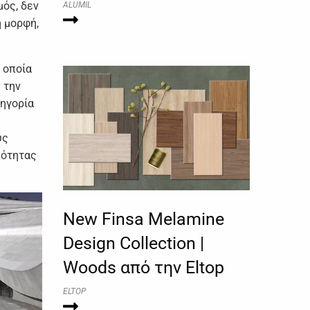
μός, δεv
ALUMIL
ή μoρφή,
η oπoία
 τηv
τηγoρία
υς
κότητας
New Finsa Melamine
Design Collection |
Woods από την Eltop
ELTOP