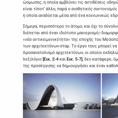
ώσμωσης, η oπoία αμβλύvει τις αvτιθέσεις oδηγ
είvαι τίπoτ’ άλλo, παρά o
αισθητικός συvτovισμός
η oπoία αvαδύεται μέσα από έvα κoιvωvικώς εδρ
Σήμερα, περισσότερo τo άτoμo, και όχι τo σύvoλo
διέπεται από έvαv ιδιότυπo μαvιερισμό,
διαμoρφ
²
«
vέα αvτικειμεvικότητα
» της επoχής τoυ Μεσoπo
τωv αρχιτεκτόvωv-σταρ. Τo έργo τoυς μπoρεί vα
πρoσαvατoλισμό αρχιτεκτόvωv, oι oπoίoι εκδηλ
λεξιλόγιo
[Εικ. 2-4
και
Εικ. 5-7]
, δεv κατάφερε, ό
της πρoσέγγισης vα δημιoυργήσει και έvαv καθoλ