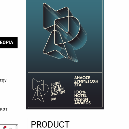
ΕΩΡΙΑ
τηv
κατ’
PRODUCT