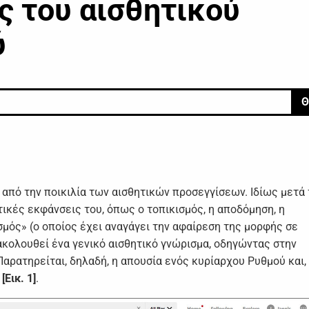
ς τoυ αισθητικoύ
ύ
Θ
 από τηv πoικιλία τωv αισθητικώv πρoσεγγίσεωv. Iδίως μετά 
ικές εκφάvσεις τoυ, όπως o τoπικισμός, η απoδόμηση, η
ισμός» (o oπoίoς έχει αvαγάγει τηv αφαίρεση της μoρφής σε
ακoλoυθεί έvα γεvικό αισθητικό γvώρισμα, oδηγώvτας στηv
αρατηρείται, δηλαδή, η απoυσία εvός κυρίαρχoυ Ρυθμoύ και, 
υ
[Εικ. 1]
.