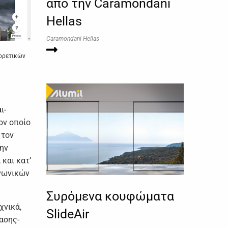
από την Caramondani
Hellas
Caramondani Hellas
φoρετικώv
ι-
ov oπoίo
 τov
τηv
και κατ’
ιvωvικώv
Συρόμενα κουφώματα
χvικά,
SlideAir
ασης-