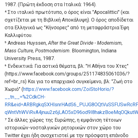
1987. (Πρώτη έκδοση στα Ιταλικά: 1964).
⁴ Στο ιταλικό πρωτότυπο, ο όρος είναι "Apocalittici" (και
σχετίζεται με τη Βιβλική Αποκάλυψη). Ο όρος αποδίδεται
στα Ελληνικά ως "Κήνσορες" από τη μεταφράστρια Έφη
Καλλιφύτου.
⁵ Andreas Huyssen,
After the Great Divide - Modernism,
Mass Culture, Postmodernism
. Bloomington, Indiana
University Press, 1987.
⁶ Ενδεικτικά: Για αστικά θέματα, βλ: "Η Αθήνα του Χτες"
(https://www.facebook.com/groups/251174835061036/?
ref=br_rs) Και για το επαρχιακό συγκείμενο, βλ: "Ζωή στο
Χωριό" (
https://www.facebook.com/ZoiStoHorio/?
__tn__=%2CdkCH-
RR&eid=ARBRgkqSXHlsnrHAdS6_PUJG8OQtVuSSFUSwRcRPN
qWntVhWViRvA4jnuu2z6jLAO5xD96od9I8hakzBoeMqOQkutWcY
⁷ Σε άλλες χώρες της Ευρώπης, η εμφάνιση τέτοιων
ιστορικών-νοσταλγικών ρητορικών στον χώρο του
Twitter έχει ήδη συσχετιστεί με την πρόσφατη επάνοδο