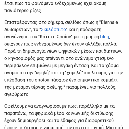
έτσι πως το φαινόμενο ενδεχομένως έχει ακόμη
παλιότερες ρίζες.
Επιστρέφοντας στο σήμερα, σελίδες όπως η "Biennale
Αυθαιρέτων", το "
Σκυλόσπιτο
" και η πρόσφατη
αναγέννηση του "Κάτι το Ωραίον" με τη μορφή
blog
,
δείχνουν πως ενδεχομένως δεν έχουν αλλάξει πολλά:
Παρά τη δημιουργία νέων ψηφιακών μέσων και δικτύων,
ο κηνσορισμός μας απέναντι στο ανώνυμο χτισμένο
περιβάλλον επιβιώνει με μεγάλη ένταση. Και το χάσμα
ανάμεσα στην "υψηλή" και τη "χαμηλή" κουλτούρα, για την
υπέρβαση του οποίου πάσχισε ένα σημαντικό κομμάτι
της μεταμοντέρνας σκέψης,⁵ παραμένει, για πολλούς,
αγεφύρωτο.
Οφείλουμε να αναγνωρίσουμε πως, παράλληλα με τα
παραπάνω, τα ψηφιακά μέσα κοινωνικής δικτύωσης
έχουν δημιουργήσει και το έδαφος για διαφορετικού
ύφους συζητήσεις γύρω από την αρχιτεκτονική. Μια από