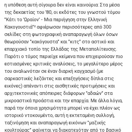
η υπόθεση αυτή σίγουρα δεν είναι καινούρια: Στα μέσα
της δεκαετίας του '80, οι εκδότες του γνωστού τόμου
"Κάτι το 'Ωραίον' - Μια περιήγηση στην Ελληνική
Κακογουστιά"² αφιέρωσαν περισσότερες από 300
σελίδες στη φωτογραφική αναπαραγωγή όλων όσων
θεωρούσαν "κακόγουστα" και "κιτς" στο αστικό και
επαρχιακό τοπίο της Ελλάδας της Μεταπολίτευσης.
Παρότι ο τόμος περιείχε κείμενα που επιχειρούσαν πιο
εστιασμένες κριτικές αναλύσεις, το μεγαλύτερο μέρος
του αναλωνόταν σε έναν διαρκή καγχασμό (με
σαρκαστικές λεζάντες και επεξηγήσεις δίπλα στις
εικόνες) απέναντι στις αισθητικές προτιμήσεις και
αρχιτεκτονικές απόπειρες διάφορων "αδαών" στα
μικροαστικά προάστια και την επαρχία. Με άλλα λόγια,
παρά την όποια χρησιμότητα μπορεί να έχει πλέον ως
ιστορικό ντοκουμέντο, αυτή η εκτεταμένη συλλογή,
ταξινόμηση και αναπαραγωγή εικόνων "μαζικής
κουλτούρας" φαίνεται να διακατεχόταν από το βασικό