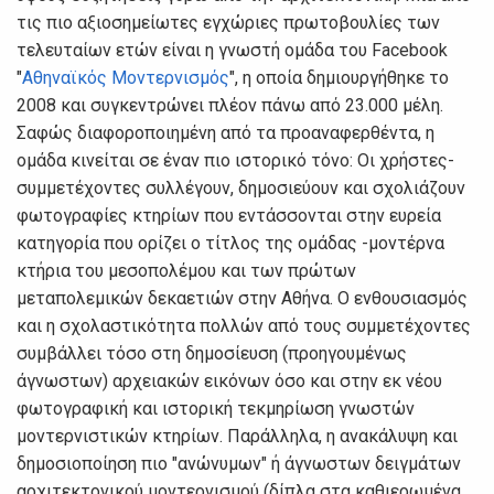
τις πιο αξιοσημείωτες εγχώριες πρωτοβουλίες των
τελευταίων ετών είναι η γνωστή ομάδα του Facebook
"
Αθηναϊκός Μοντερνισμός
", η οποία δημιουργήθηκε το
2008 και συγκεντρώνει πλέον πάνω από 23.000 μέλη.
Σαφώς διαφοροποιημένη από τα προαναφερθέντα, η
ομάδα κινείται σε έναν πιο ιστορικό τόνο: Οι χρήστες-
συμμετέχοντες συλλέγουν, δημοσιεύουν και σχολιάζουν
φωτογραφίες κτηρίων που εντάσσονται στην ευρεία
κατηγορία που ορίζει ο τίτλος της ομάδας -μοντέρνα
κτήρια του μεσοπολέμου και των πρώτων
μεταπολεμικών δεκαετιών στην Αθήνα. Ο ενθουσιασμός
και η σχολαστικότητα πολλών από τους συμμετέχοντες
συμβάλλει τόσο στη δημοσίευση (προηγουμένως
άγνωστων) αρχειακών εικόνων όσο και στην εκ νέου
φωτογραφική και ιστορική τεκμηρίωση γνωστών
μοντερνιστικών κτηρίων. Παράλληλα, η ανακάλυψη και
δημοσιοποίηση πιο "ανώνυμων" ή άγνωστων δειγμάτων
αρχιτεκτονικού μοντερνισμού (δίπλα στα καθιερωμένα