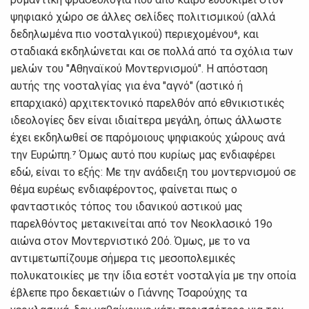
ψηφιακό χώρο σε άλλες σελίδες πολιτισμικού (αλλά
δεδηλωμένα πιο νοσταλγικού) περιεχομένου⁶, και
σταδιακά εκδηλώνεται και σε πολλά από τα σχόλια των
μελών του "Αθηναϊκού Μοντερνισμού". Η απόσταση
αυτής της νοσταλγίας για ένα "αγνό" (αστικό ή
επαρχιακό) αρχιτεκτονικό παρελθόν από εθνικιστικές
ιδεολογίες δεν είναι ιδιαίτερα μεγάλη, όπως άλλωστε
έχει εκδηλωθεί σε παρόμοιους ψηφιακούς χώρους ανά
την Ευρώπη.⁷ Όμως αυτό που κυρίως μας ενδιαφέρει
εδώ, είναι το εξής: Με την ανάδειξη του μοντερνισμού σε
θέμα ευρέως ενδιαφέροντος, φαίνεται πως ο
φανταστικός τόπος του ιδανικού αστικού μας
παρελθόντος μετακινείται από τον Νεοκλασικό 19ο
αιώνα στον Μοντερνιστικό 20ό. Όμως, με το να
αντιμετωπίζουμε σήμερα τις μεσοπολεμικές
πολυκατοικίες με την ίδια εστέτ νοσταλγία με την οποία
έβλεπε προ δεκαετιών ο Γιάννης Τσαρούχης τα