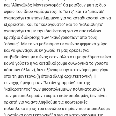
και "Αθηναϊκός Μοντερνισμός" θα μοιάζουν με τις δυο
όψεις του ίδιου νομίσματος: Το "κιτς" και το "μπανάλ"
αναπαράγεται επανειλημμένα για να καταδικαστεί και να
εξορκιστεί. Και το "καλόγουστο" και το "καλαίσθητο"
αναπαράγεται με την ίδια ένταση για να αποτελέσει
κριτήριο διάκρισης των "καλόγουστων" από τους
"αδαείς". Με το να μαζευόμαστε σε έναν ψηφιακό χώρο
και να φωνάζουμε εν χωρώ τι μας αρέσει (να
επιβεβαιώνουμε ο ένας στον άλλο ότι μοιραζόμαστε ένα
κοινό γούστο ή να καταδικάζουμε συλλογικά το γούστο
κάποιων άλλων), δεν οξύνουμε την κατανόησή μας γύρω
από τη μοντέρνα (ή όποια άλλη) αρχιτεκτονική. Η
συνεχής ύμνηση των "λιτών γραμμών" και της
"καθαρότητας" των μεσοπολεμικών πολυκατοικιών ή
των μεταπολεμικών τουριστικών υποδομών, δεν είναι
αρκετή για να αντιληφθούμε τις εσωτερικές
πολυπλοκότητες του συνόλου κτηρίων που αποκαλούμε
"μοντέρνα αρχιτεκτονική" ή για να κατανοήσουμε τις