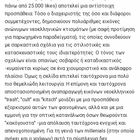
πάνω από 25.000 likes) αποτελεί μια αντίστοιχη
προσπάθεια: Τόσο ο διαχειριστής της όσο και διάφοροι
συμμετέχοντες, δημοσιεύουν πολυάριθμες εικόνες
ανώνυμων νεοελληνικών κτισμάτων (με σαφή προτίμηση
για παρωχημένα παραδείγματα), τις οποίες συνοδεύουν
με σαρκαστικά σχόλια για τις στιλιστικές και
κατασκευαστικές τους ιδιαιτερότητες. Ο τόνος των
σχολίων είναι σπανίως σοβαρός ή καταδικαστικός
-κυμαίνεται κυρίως σε ένα χιουμοριστικό και ανάλαφρο
πλαίσιο. Όμως η σελίδα επιτελεί ταυτόχρονα μια πολύ
πιο θεμελιώδη λειτουργία: Η επίμονη και ταυτόχρονα
αποστασιοποιημένη αναπαραγωγή εικόνων νεοελληνικού
"trash", "cult" και "kitsch" μοιάζει με μια προσπάθεια
εξορκισμού αυτών των φαινομένων, αλλά και με μια
εμμονή για την οπτική κατανάλωση όσων θεωρούνται
"κακόγουστα" -μια απόλαυση ταυτόχρονα ενοχική και
απενοχοποιημένη. Για τη γενιά των millenials (στην οποία
ανήκει και ο γράφων) αυτό το σύμπλεγμα δεν