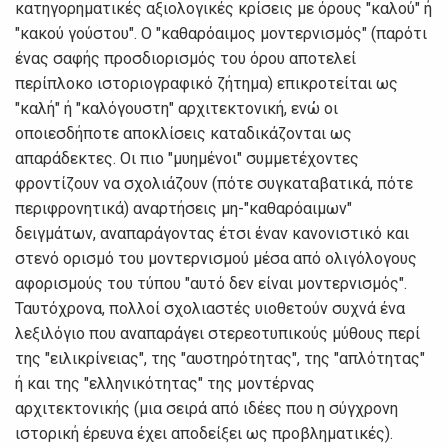
κατηγορηματικές αξιολογικές κρίσεις με όρους "καλού" ή
"κακού γούστου". Ο "καθαρόαιμος μοντερνισμός" (παρότι
ένας σαφής προσδιορισμός του όρου αποτελεί
περίπλοκο ιστοριογραφικό ζήτημα) επικροτείται ως
"καλή" ή "καλόγουστη" αρχιτεκτονική, ενώ οι
οποιεσδήποτε αποκλίσεις καταδικάζονται ως
απαράδεκτες. Οι πιο "μυημένοι" συμμετέχοντες
φροντίζουν να σχολιάζουν (πότε συγκαταβατικά, πότε
περιφρονητικά) αναρτήσεις μη-"καθαρόαιμων"
δειγμάτων, αναπαράγοντας έτσι έναν κανονιστικό και
στενό ορισμό του μοντερνισμού μέσα από ολιγόλογους
αφορισμούς του τύπου "αυτό δεν είναι μοντερνισμός".
Ταυτόχρονα, πολλοί σχολιαστές υιοθετούν συχνά ένα
λεξιλόγιο που αναπαράγει στερεοτυπικούς μύθους περί
της "ειλικρίνειας", της "αυστηρότητας", της "απλότητας"
ή και της "ελληνικότητας" της μοντέρνας
αρχιτεκτονικής (μια σειρά από ιδέες που η σύγχρονη
ιστορική έρευνα έχει αποδείξει ως προβληματικές).