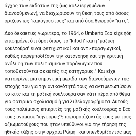
άγχος των εκδοτών της (ως καλλιεργημένων
διανοούμενων), να διαχωρίσουν τη θέση τους από όσους
ορίζουν ως "κακόγουστους" και από όσα θεωρούν "κιτς".
Δυο δεκαετίες νωρίτερα, το 1964, ο Umberto Eco είχε ήδη
επισημάνει ότι όροι όπως το "kitsch" και η "μαζική
κουλτούρα" είναι φετιχιστικοί και αντι-παραγωγικοί,
καθώς παρεμποδίζουν την κατανόηση και την κριτική
ανάλυση των πολιτισμικών παράγωγων που
τοποθετούνται σε αυτές τις κατηγορίες.³ Και είχε
κατακρίνει μια σημαντική μερίδα των διανοούμενων της
εποχής του για την ανικανότητά τους να αντιμετωπίσουν
το κιτς και τη μαζική κουλτούρα σαν κάτι πέρα από θέμα
για σατιρικό σχολιασμό ή για λιβελογραφήματα. Αυτούς
τους πολέμιους επικριτές της μαζικής κουλτούρας ο Eco
τους ονόμασε "κήνσορες"⁴, παρομοιάζοντάς τους με τους
αξιωματούχους που ήταν υπεύθυνοι για την τήρηση της
ηθικής τάξης στην αρχαία Ρώμη -και υπενθυμίζοντάς μας