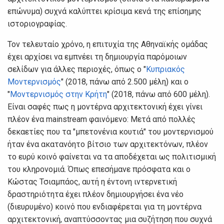
επώνυμα) συχνά καλύπτει κρίσιμα κενά της επίσημης
ιστοριογραφίας.
Τον τελευταίο χρόνο, η επιτυχία της Αθηναϊκής ομάδας
έχει αρχίσει να εμπνέει τη δημιουργία παρόμοιων
σελίδων για άλλες περιοχές, όπως ο "
Κυπριακός
Μοντερνισμός
" (2018, πάνω από 2.500 μέλη) και ο
"
Μοντερνισμός στην Κρήτη
" (2018, πάνω από 600 μέλη).
Είναι σαφές πως η μοντέρνα αρχιτεκτονική έχει γίνει
πλέον ένα mainstream φαινόμενο: Μετά από πολλές
δεκαετίες που τα "μπετονένια κουτιά" του μοντερνισμού
ήταν ένα ακατανόητο βίτσιο των αρχιτεκτόνων, πλέον
το ευρύ κοινό φαίνεται να τα αποδέχεται ως πολιτισμική
του κληρονομιά. Όπως επεσήμανε πρόσφατα και ο
Κώστας Τσιαμπάος, αυτή η έντονη ιντερνετική
δραστηριότητα έχει πλέον δημιουργήσει ένα νέο
(διευρυμένο) κοινό που ενδιαφέρεται για τη μοντέρνα
αρχιτεκτονική, αναπτύσσοντας μια συζήτηση που συχνά