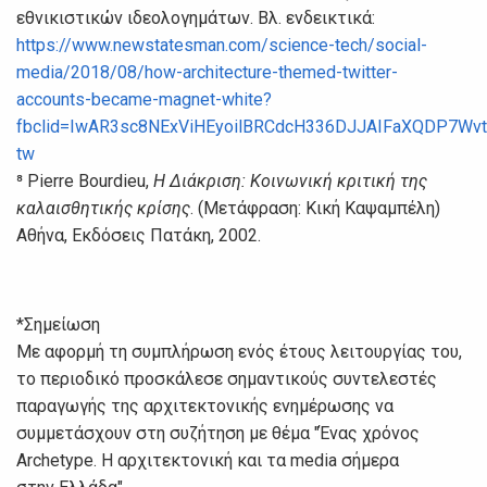
εθνικιστικών ιδεολογημάτων. Βλ. ενδεικτικά:
https://www.newstatesman.com/science-tech/social-
media/2018/08/how-architecture-themed-twitter-
accounts-became-magnet-white?
fbclid=IwAR3sc8NExViHEyoilBRCdcH336DJJAIFaXQDP7Wv
tw
⁸ Pierre Bourdieu,
Η Διάκριση: Κοινωνική κριτική της
καλαισθητικής κρίσης
. (Μετάφραση: Κική Καψαμπέλη)
Αθήνα, Εκδόσεις Πατάκη, 2002.
*Σημείωση
Με αφορμή τη συμπλήρωση ενός έτους λειτουργίας του,
το περιοδικό προσκάλεσε σημαντικούς συντελεστές
παραγωγής της αρχιτεκτονικής ενημέρωσης να
συμμετάσχουν στη συζήτηση με θέμα "Ένας χρόνος
Archetype. Η αρχιτεκτονική και τα media σήμερα