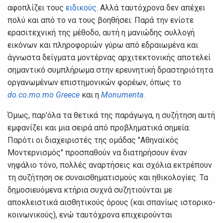
αφοπλίζει τους
ειδικούς
. Αλλά ταυτόχρονα δεν απέχει
πολύ και από το να τους βοηθήσει: Παρά την ενίοτε
ερασιτεχνική της μέθοδο, αυτή η μανιώδης συλλογή
εικόνων και πληροφοριών γύρω από εδραιωμένα και
άγνωστα δείγματα μοντέρνας αρχιτεκτονικής αποτελεί
σημαντικό συμπλήρωμα στην ερευνητική δραστηριότητα
οργανωμένων επιστημονικών φορέων, όπως το
do.co.mo.mo Greece
και η
Monumenta
.
Όμως, παρ'όλα τα θετικά της παράγωγα, η συζήτηση αυτή
εμφανίζει και μια σειρά από προβληματικά σημεία:
Παρότι οι διαχειριστές της ομάδας "Αθηναϊκός
Μοντερνισμός" προσπαθούν να διατηρήσουν έναν
νηφάλιο τόνο, πολλές αναρτήσεις και σχόλια εκτρέπουν
τη συζήτηση σε συναισθηματισμούς και ηθικολογίες. Τα
δημοσιευόμενα κτήρια συχνά συζητιούνται με
αποκλειστικά αισθητικούς όρους (και σπανίως ιστορικο-
κοινωνικούς), ενώ ταυτόχρονα επιχειρούνται