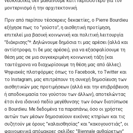
νεοκλασικά, δεν μαθαίνουμε κάτι περισσότερο για τον
μοντερνισμό ή την αρχιτεκτονική.
Πριν από περίπου τέσσερεις δεκαετίες, ο Pierre Bourdieu
εξήγησε πως το "γούστο", η αισθητική προτίμηση,
επιτελεί μια βασική κοινωνική και πολιτική λειτουργία
"διάκρισης"⁸: Δηλώνουμε δημόσια τι μας αρέσει (αλλά και
αντίστροφα, τι δε μας αρέσει), για να εξασφαλίσουμε τη
θέση μας σε μια συγκεκριμένη κοινωνική τάξη (και
ταυτόχρονα να διαχωρίσουμε τη θέση μας από άλλες).
Ψηφιακές πλατφόρμες όπως το Facebook, το Twitter και
το Instagram, μας επιτρέπουν τη συνεχή δημοσίευση των
αισθητικών μας προτιμήσεων (αλλά και την επιβράβευση
ή αποδοκιμασία του γούστου των άλλων), αποτελώντας
έτσι ένα ιδανικό πεδίο μεγέθυνσης των όσων διατύπωσε
ο Bourdieu. Με δεδομένα τα παραπάνω, όσο οι χρήστες
αυτών των μέσων δημοσιεύουν εικόνες κτηρίων και τις
συζητούν με όρους "καλαισθησίας" και "κακογουστιάς", οι
φαινομενικά απόμακρες σελίδες "Biennale αυθαίρετων"