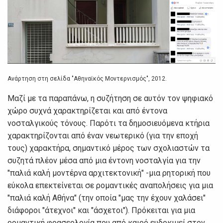
Ανάρτηση στη σελίδα "Αθηναϊκός Μοντερνισμός", 2012.
Μαζί με τα παραπάνω, η συζήτηση σε αυτόν τον ψηφιακό
χώρο συχνά χαρακτηρίζεται και από έντονα
νοσταλγικούς τόνους. Παρότι τα δημοσιευόμενα κτήρια
χαρακτηρίζονται από έναν νεωτερικό (για την εποχή
τους) χαρακτήρα, σημαντικό μέρος των σχολιαστών τα
συζητά πλέον μέσα από μια έντονη νοσταλγία για την
"παλιά καλή μοντέρνα αρχιτεκτονική" -μια ρητορική που
εύκολα επεκτείνεται σε ρομαντικές αναπολήσεις για μια
"παλιά καλή Αθήνα" (την οποία "μας την έχουν χαλάσει"
διάφοροι "άτεχνοι" και "άσχετοι"). Πρόκειται για μια
ρομαντική φρασεολογία που από καιρό ευδοκιμεί στον