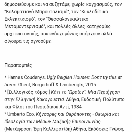
δημοσιεύουμε και να συζητάμε, χωρίς καγχασμούς, τον
"Καλαματιανό Μπρουταλισμό", τον "Κυκλαδίτικο
Εκλεκτικισμό", τον "Θεσσαλονικιώτικο
Μεταμοντερνισμό", και πολλές άλλες κατηγορίες
αρχιτεκτονικής, που ενδεχομένως υπάρχουν αλλά
σίγουρα τις αγνοούμε.
Παραπομπές
¹ Hannes Coudenys,
Ugly Belgian Houses: Don't try this at
home
. Ghent, Borgerhoff & Lamberigts, 2015.
² [Συλλογικός τόμος:]
Κάτι το "Ωραίον": Μια Περιήγηση
στην Ελληνική Κακογουστιά
. Αθήνα, Εκδοτική. Πολύτυπο
και Φίλοι του Περιοδικού Αντί, 1984.
³ Umberto Eco,
Κήνσορες και Θεράποντες - Θεωρία και
Ιδεολογία των Μέσων Μαζικής Επικοινωνίας
.
(Μετάφραση: Έφη Καλλιφατίδη) Αθήνα, Εκδόσεις Γνώση,