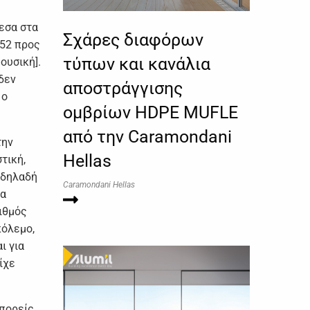
εσα στα
Σχάρες διαφόρων
952 προς
τύπων και κανάλια
ουσική].
δεν
αποστράγγισης
 ο
ομβρίων HDPE MUFLE
από την Caramondani
την
Hellas
τική,
 δηλαδή
Caramondani Hellas
τα
ιθμός
πόλεμο,
ι για
ίχε
μπορείς