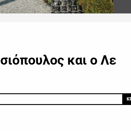
σιόπουλος και ο Λε
Κ