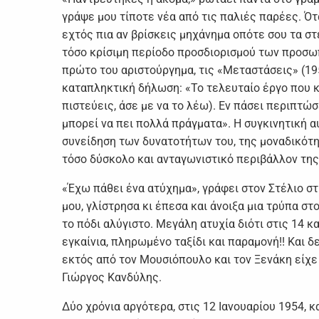
γράψε μου τίποτε νέα από τις παλιές παρέες. Ότ
εχτός πια αν βρίσκεις μηχάνημα οπότε σου τα στέ
τόσο κρίσιμη περίοδο προσδιορισμού των προσω
πρώτο του αριστούργημα, τις «Μεταστάσεις» (195
καταπληκτική δήλωση: «Το τελευταίο έργο που κ
πιστεύεις, άσε με να το λέω). Εν πάσει περιπτώσ
μπορεί να πει πολλά πράγματα». Η συγκινητική α
συνείδηση των δυνατοτήτων του, της μοναδικότη
τόσο δύσκολο και ανταγωνιστικό περιβάλλον τη
«Έχω πάθει ένα ατύχημα», γράφει στον Στέλιο σ
μου, γλίστρησα κι έπεσα και άνοιξα μια τρύπα σ
το πόδι αλύγιστο. Μεγάλη ατυχία διότι στις 14 κ
εγκαίνια, πληρωμένο ταξίδι και παραμονή!! Και δ
εκτός από τον Μουσιόπουλο και τον Ξενάκη είχε
Γιώργος Κανδύλης.
Δύο χρόνια αργότερα, στις 12 Ιανουαρίου 1954, 