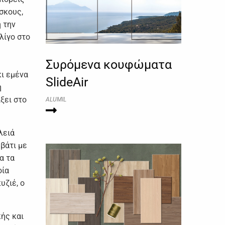
σκους,
ή την
λίγο στο
Συρόμενα κουφώματα
κι εμένα
SlideAir
η
ξει στο
ALUMIL
λειά
εβάτι με
α τα
οία
υζιέ, ο
κής και