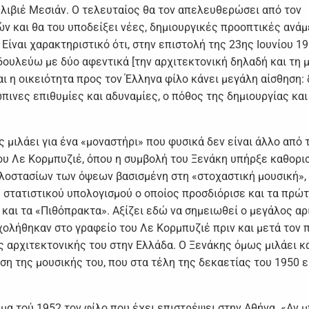
Ολιβιέ Μεσιάν. Ο τελευταίος θα τον απελευθερώσει από τον
 και θα του υποδείξει νέες, δημιουργικές προοπτικές ανάμ
 Είναι χαρακτηριστικό ότι, στην επιστολή της 23ης Ιουνίου 1
 δουλεύω με δύο αφεντικά [την αρχιτεκτονική δηλαδή και τη μ
αι η οικειότητα προς τον Έλληνα φίλο κάνει μεγάλη αίσθηση: 
ινες επιθυμίες και αδυναμίες, ο πόθος της δημιουργίας και
μιλάει για ένα «μοναστήρι» που φυσικά δεν είναι άλλο από 
ου Λε Κορμπυζιέ, όπου η συμβολή του Ξενάκη υπήρξε καθορισ
λοστασίων των όψεων βασισμένη στη «στοχαστική μουσική»,
στατιστικού υπολογισμού ο οποίος προσδιόρισε και τα πρώ
 και τα «Πιθόπρακτα». Αξίζει εδώ να σημειωθεί ο μεγάλος αρ
ολήθηκαν στο γραφείο του Λε Κορμπυζιέ πριν και μετά τον 
ς αρχιτεκτονικής του στην Ελλάδα. Ο Ξενάκης όμως μιλάει κα
ση της μουσικής του, που στα τέλη της δεκαετίας του 1950 ε
μα τού 1952 τον φίλο που έχει επιστρέψει στην Αθήνα. «Αν 