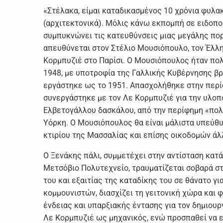
«Στέλακα, είμαι καταδικασμένος 10 χρόνια φυλακ
(αρχιτεκτονικά). Μόλις κάνω εκπομπή σε ειδοποι
συμπυκνώνει τις κατευθύνσεις μιας μεγάλης πορε
απευθύνεται στον Στέλιο Μουσιόπουλο, τον Έλλη
Κορμπυζιέ στο Παρίσι. Ο Μουσιόπουλος ήταν πολ
1948, με υποτροφία της Γαλλικής Κυβέρνησης β
εργάστηκε ως το 1951. Απασχολήθηκε στην περίφ
συνεργάστηκε με τον Λε Κορμπυζιέ για την υλο
Ελβετογάλλου δασκάλου, από την περίφημη «πολ
Υόρκη. Ο Μουσιόπουλος θα είναι μάλιστα υπεύθυ
κτιρίου της Μασσαλίας και επίσης οικοδομών 
Ο Ξενάκης πάλι, συμμετέχει στην αντίσταση κατά
Μετσόβιο Πολυτεχνείο, τραυματίζεται σοβαρά σ
του και εξαιτίας της καταδίκης του σε θάνατο γι
κομμουνιστών, διασχίζει τη γειτονική χώρα και φ
ένδειας και υπαρξιακής έντασης για τον δημιουρ
Λε Κορμπυζιέ ως μηχανικός, ενώ προσπαθεί να ε