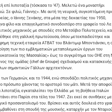
ή επί λιποταξία (τόσκασα το ’47). Μελετώ ένα μοναστήρι
ώ. Σε φιλώ, Γιάννης». Με αυτή τη νευρική, συγκοπτόμενη πρ
ίας, ο Ιάννης Ξενάκης, στα μέσα της δεκαετίας του 1950,
να φίλο και επαγγελματικό συνοδοιπόρο στο γραφείο τού Λε
ιτικός μηχανικός με σπουδές στο Μετσόβιο Πολυτεχνείο, κα
ρέθηκε στη γαλλική πρωτεύουσα, όπου μετεκπαιδεύτηκε και
ημη τεχνική εταιρεία ΑΤΒΑΤ του Βλάντιμιρ Μποντιάνσκι, η 
ποίηση των πιο εμβληματικών μεταπολεμικών έργων του
υκατοικία της Μασσαλίας» έως το συγκρότημα του ΟΗΕ στη 
νος της ομάδας (chef de Groupe) σχεδιασμού και κατασκευής
άλλων σημαντικών Γάλλων αρχιτεκτόνων.
 των Γερμανών, και το 1944, ενώ σπουδάζει πολιτικός μηχαν
το πρόσωπο χάνοντας το αριστερό του μάτι. Μετά την αποφο
α λιποταξία, εγκαταλείπει την Ελλάδα: με τη βοήθεια Ιταλών
τάνει στο Παρίσι στα τέλη του 1947. Ζει εκεί σε συνθήκες μ
γικό προσανατολισμό του. Βρίσκει και αυτός δουλειά στο γρα
μβαθύνει στη σπουδή της μουσικής, καταρχήν με τον Νταριο