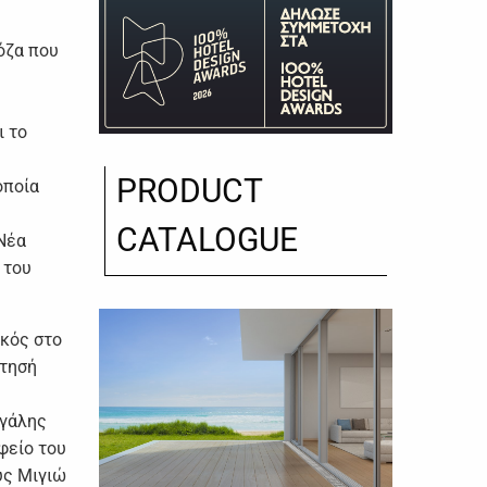
όζα που
ι το
PRODUCT
οποία
CATALOGUE
Νέα
 του
ικός στο
ίτησή
εγάλης
φείο του
ύς Μιγιώ