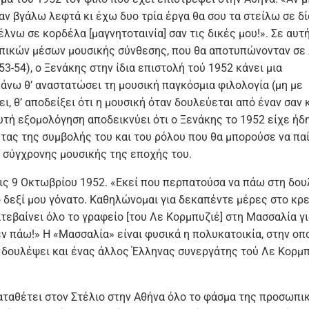
αν βγάλω λεφτά κι έχω δυο τρία έργα θα σου τα στείλω σε δί
λνω σε κορδέλα [μαγνητοταινία] σαν τις δικές μου!». Σε αυτ
πικών μέσων μουσικής σύνθεσης, που θα αποτυπώνονταν σε 
3-54), ο Ξενάκης στην ίδια επιστολή τού 1952 κάνει μια
άνω θ’ αναστατώσει τη μουσική παγκόσμια φιλολογία (μη με
ει, θ’ αποδείξει ότι η μουσική όταν δουλεύεται από έναν σαν 
υτή εξομολόγηση αποδεικνύει ότι ο Ξενάκης το 1952 είχε ήδ
τας της συμβολής του και του ρόλου που θα μπορούσε να παί
ς σύγχρονης μουσικής της εποχής του.
τις 9 Οκτωβρίου 1952. «Εκεί που περπατούσα να πάω στη δου
το δεξί μου γόνατο. Καθηλώνομαι για δεκαπέντε μέρες στο κρ
ατεβαίνει όλο το γραφείο [του Λε Κορμπυζιέ] στη Μασσαλία γι
εν πάω!» Η «Μασσαλία» είναι φυσικά η πολυκατοικία, στην οπ
 δουλέψει και ένας άλλος Έλληνας συνεργάτης τού Λε Κορμπ
καταθέτει στον Στέλιο στην Αθήνα όλο το φάσμα της προσωπι