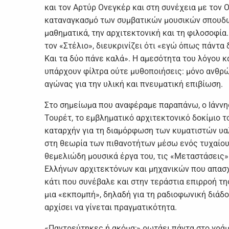
και τον Αρτύρ Ονεγκέρ και στη συνέχεια με τον 
καταναγκασμό των συμβατικών μουσικών σπουδών
μαθηματικά, την αρχιτεκτονική και τη φιλοσοφία.
τον «Στέλιο», διευκρινίζει ότι «εγώ όπως πάντα
Και τα δύο πάνε καλά». Η αμεσότητα του λόγου κ
υπάρχουν φίλτρα ούτε μυθοποιήσεις: μόνο ανθρώπ
αγώνας για την υλική και πνευματική επιβίωση.
Στο σημείωμα που αναφέραμε παραπάνω, ο Ιάννης 
Τουρέτ, το εμβληματικό αρχιτεκτονικό δοκίμιο τ
καταρχήν για τη διαμόρφωση των κυματιστών υα
στη θεωρία των πιθανοτήτων μέσω ενός τυχαίου 
θεμελιώδη μουσικά έργα του, τις «Μεταστάσεις»
Ελλήνων αρχιτεκτόνων και μηχανικών που απασχ
κάτι που συνέβαλε και στην τεράστια επιρροή τη
μια «εκπομπή», δηλαδή για τη ραδιοφωνική διάδο
αρχίσει να γίνεται πραγματικότητα.
«Παντρεύτηκες ή ακόμα;» ρωτάει πάντα στο γράμ