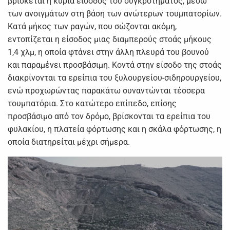
βρίσκεται η κύρια είσοδος του συγκροτήματος, μέσω
των ανοιγμάτων στη βάση των ανώτερων τουμπατορίων.
Κατά μήκος των ραγών, που σώζονται ακόμη,
εντοπίζεται η είσοδος μιας διαμπερούς στοάς μήκους
1,4 χλμ, η οποία φτάνει στην άλλη πλευρά του βουνού
και παραμένει προσβάσιμη. Κοντά στην είσοδο της στοάς
διακρίνονται τα ερείπια του ξυλουργείου-σιδηρουργείου,
ενώ προχωρώντας παρακάτω συναντώνται τέσσερα
τουμπατόρια. Στο κατώτερο επίπεδο, επίσης
προσβάσιμο από τον δρόμο, βρίσκονται τα ερείπια του
φυλακίου, η πλατεία φόρτωσης και η σκάλα φόρτωσης, η
οποία διατηρείται μέχρι σήμερα.