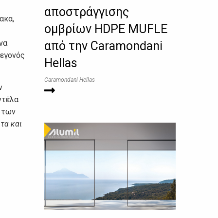
αποστράγγισης
ακα,
ομβρίων HDPE MUFLE
να
από την Caramondani
γεγονός
Hellas
Caramondani Hellas
ν
ντέλα
η των
τα και