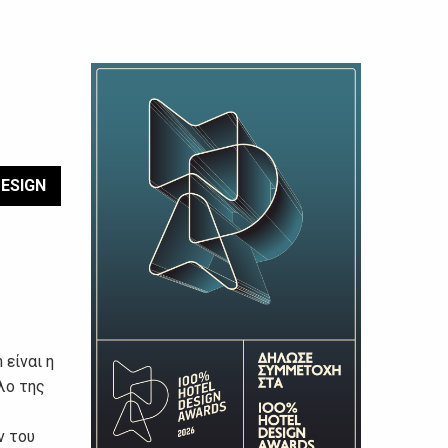
ESIGN
 είναι η
λο της
ν του