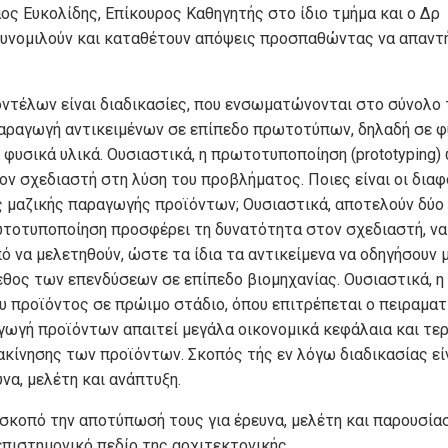
ος Ευκολίδης, Επίκουρος Καθηγητής στο ίδιο τμήμα και ο Δρ
συνομιλούν και καταθέτουν απόψεις προσπαθώντας να απαντ
ντέλων είναι διαδικασίες, που ενσωματώνονται στο σύνολο 
παραγωγή αντικειμένων σε επίπεδο πρωτοτύπων, δηλαδή σε φ
φυσικά υλικά. Ουσιαστικά, η πρωτοτυποποίηση (prototyping)
τον σχεδιαστή στη λύση του προβλήματος. Ποιες είναι οι δια
 μαζικής παραγωγής προϊόντων; Ουσιαστικά, αποτελούν δύο
ωτοτυποποίηση προσφέρει τη δυνατότητα στον σχεδιαστή, να
ό να μελετηθούν, ώστε τα ίδια τα αντικείμενα να οδηγήσουν 
γεθος των επενδύσεων σε επίπεδο βιομηχανίας. Ουσιαστικά, η
 προϊόντος σε πρώιμο στάδιο, όπου επιτρέπεται ο πειραμα
ραγωγή προϊόντων απαιτεί μεγάλα οικονομικά κεφάλαια και τε
ακίνησης των προϊόντων. Σκοπός τής εν λόγω διαδικασίας είν
να, μελέτη και ανάπτυξη.
σκοπό την αποτύπωσή τους για έρευνα, μελέτη και παρουσία
πιστημονικό πεδίο της αρχιτεκτονικής.