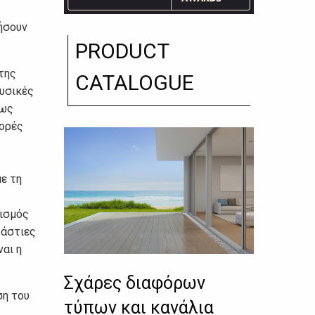
ήσουν
PRODUCT
της
CATALOGUE
υσικές
 ως
φορές
με τη
τισμός
ράστιες
αι η
Σχάρες διαφόρων
ση του
τύπων και κανάλια