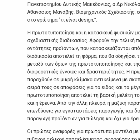
Πανεπιστημίου Δυτικής Μακεδονίας, ο Δρ Νικόλα
Αθανάσιος Μανάβης, Βιομηχανικός Σχεδιαστής, 
στο ερώτημα “τι είναι design;”.
Η πρωτοτυποποίηση και η κατασκευή φυσικών μο
σχεδιαστικής διαδικασίας. Αφορούν την τελική 
οντότητες προϊόντων, που κατασκευάζονται από 
διαδικασία αποτελεί τη φόρμα, που θα οδηγήσει 
μεταξύ των όρων της πρωτοτυποποίησης και της
διαφορετικές έννοιες και δραστηριότητες. Η πρ
παραχθούν σε μικρή κλίμακα αντικείμενα με σκοπ
σειρά τους σε αποφάσεις για το είδος και το μέ
πρωτοτυποποίηση αποτελεί τη βασική μελέτη του
και η έρευνα. Από την άλλη πλευρά, η μαζική πα
επενδύσεις για εγκαταστάσεις παραγωγής και δι
παραγωγή προϊόντων για πώληση και όχι για έρευ
Οι πρώτες αναφορές για πρωτότυπα μοντέλα με 
πιθανού τελικού αποτελέσματος, αφορούσαν το ε