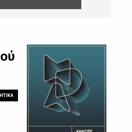
μού
ΗΤΙΚΑ