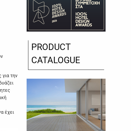
PRODUCT
ών
CATALOGUE
 για την
δυάζει
τητες
ική
να έχει