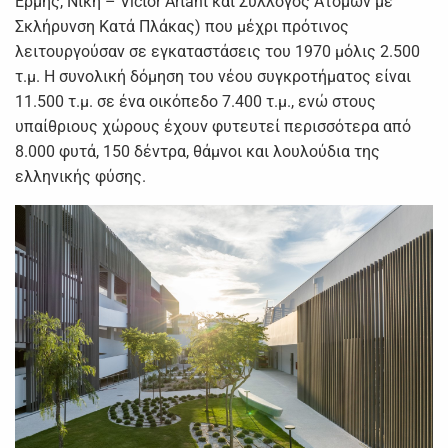
Ερμής, Νίκη – Victor Artant και Σύλλογος Ατόμων με
Σκλήρυνση Κατά Πλάκας) που μέχρι πρότινος
λειτουργούσαν σε εγκαταστάσεις του 1970 μόλις 2.500
τ.μ. Η συνολική δόμηση του νέου συγκροτήματος είναι
11.500 τ.μ. σε ένα οικόπεδο 7.400 τ.μ., ενώ στους
υπαίθριους χώρους έχουν φυτευτεί περισσότερα από
8.000 φυτά, 150 δέντρα, θάμνοι και λουλούδια της
ελληνικής φύσης.