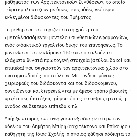
μαθήματος των Αρχιτεκτονικών Συνθέσεων, το οποίο
τώρα εμπλουτίζουν με δικές τους ιδέες νεότεροι
εκλεγμένοι διδάσκοντες του Τμήματος.
Το μάθημα αυτό στηρίζεται στη χρήση τού
«μεταλλασσόμενου μοντέλου συνθετικών εφαρμογών»,
ενός διδακτικού εργαλείου δικής του επινοήσεως. Το
μοντέλο αυτό σε κλίμακα 1:50 συναποτελούν τα
ελάχιστα δυνατά πρωτογενή στοιχεία (στύλοι, δοκοί και
επίπεδα) που συγκροτούν τον αρχιτεκτονικό χώρο στο
σύστημα «δοκός επί στύλου». Με συνδυασμένους
χειρισμούς του διδάσκοντα και του διδασκόμενου,
συντίθενται και διερευνώνται με άμεσο τρόπο βασικές –
αρχέτυπες διατάξεις χώρου, όπως το αίθριο, η στοά, η
άνοδος σε δεύτερο επίπεδο κ.τ.λ.
Υπήρξε εταίρος σε συνεργασία εξ αδιαιρέτου με τον
αδελφό του Δημήτρη Μπίρη (αρχιτέκτονα και Επίκουρου
καθηγητή της ίδιας Σχολής, ο οποίος χάθηκε αδόκητα το