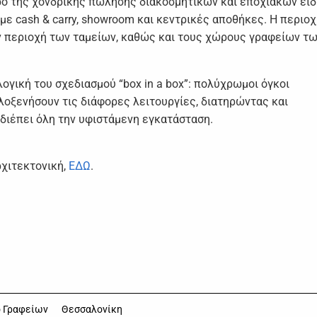
ρο της χονδρικής πώλησης διακοσμητικών και εποχιακών ειδ
 με cash & carry, showroom και κεντρικές αποθήκες. Η περιο
ν περιοχή των ταμείων, καθώς και τους χώρους γραφείων τ
ογική του σχεδιασμού “box in a box”: πολύχρωμοι όγκοι
οξενήσουν τις διάφορες λειτουργίες, διατηρώντας και
διέπει όλη την υφιστάμενη εγκατάσταση.
ρχιτεκτονική,
ΕΔΩ
.
ο Γραφείων
Θεσσαλονίκη