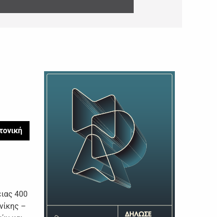
τονική
ειας 400
νίκης –