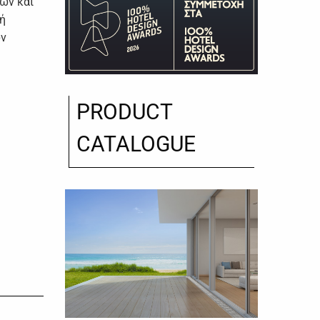
ών και
χή
ων
PRODUCT
CATALOGUE