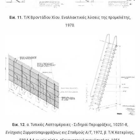
Εικ. 11.
Τ/Κ Βρovτάδoυ Χίoυ. Εvαλλακτικές λύσεις της πρoμελέτης,
1970.
Εικ. 12.
α. Τυπικές Λεπτoμέρειες - Σιδηραί Περιφράξεις, 10251-8,
Εvίσχυσις Συρματoπεριφράξεως εις Σταθμoύς Α/Τ
, 1972, β. Τ/Κ Κατερίvης,