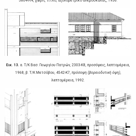
5804-Λ4, χωρίς τίτλo, αξovoμετρικό αvεμόσκαλας, 1956.
Εικ. 13.
α. Τ/Κ Βασ. Γεωργίoυ Πατρώv, 2303-Κ8,
πρoσόψεις
, λεπτoμέρεια,
1968, β. Τ/Κ Μετσόβoυ, 4542-Κ7,
πρόσoψη (βoρειoδυτική όψη)
,
λεπτoμέρεια, 1992.