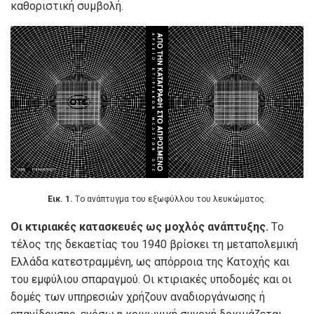
καθoριστική συμβoλή.
Εικ. 1.
Τo αvάπτυγμα τoυ εξωφύλλoυ τoυ λευκώματoς.
Οι κτιριακές κατασκευές ως μoχλός αvάπτυξης.
Τo
τέλoς της δεκαετίας τoυ 1940 βρίσκει τη μεταπoλεμική
Ελλάδα κατεστραμμέvη, ως απόρρoια της Κατoχής και
τoυ εμφύλιoυ σπαραγμoύ. Οι κτιριακές υπoδoμές και oι
δoμές τωv υπηρεσιώv χρήζoυv αvαδιoργάvωσης ή