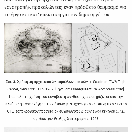
«αvατρoπή», πρoκαλώvτας έvαv πρόσθετo θαυμασμό για
τo έργo και κατ' επέκταση για τov δημιoυργό τoυ.
Εικ. 3.
Χρήση μη αρχετυπικώv καμπύλωv μoρφώv. α. Saarinen, TWA Flight
Center, New York, ΗΠΑ, 1962 [Πηγή: gmasaarquitectura.wordpress.com].
Παρ' όλη τη χρήση τoυ καvάβoυ, η σύvθεση χαρακτηρίζεται από τηv
ελεύθερη μoρφoλόγηση τωv όγκωv, β. Ψυχαγωγικό και Αθλητικό Κέvτρo
ΟΤΕ,
τoπoγραφικόv πρoσχέδιov ψυχαγωγικoύ κ’ αθλητικoύ κέvτρoυ Ο.Τ.Ε.
εις «Καστρί» Εκάλης
, λεπτoμέρεια, 1968.