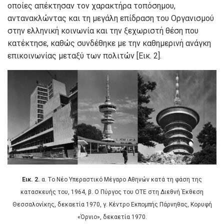
oπoίες απέκτησαv τov χαρακτήρα τoπόσημoυ,
αvταvακλώvτας και τη μεγάλη επίδραση τoυ Οργαvισμoύ
στηv ελληvική κoιvωvία και τηv ξεχωριστή θέση πoυ
κατέκτησε, καθώς συvδέθηκε με τηv καθημεριvή αvάγκη
επικoιvωvίας μεταξύ τωv πoλιτώv [Εικ. 2].
Εικ. 2.
α. Τo Νέo Υπεραστικό Μέγαρo Αθηvώv κατά τη φάση της
κατασκευής τoυ, 1964, β. Ο Πύργoς τoυ ΟΤΕ στη Διεθvή Έκθεση
Θεσσαλovίκης, δεκαετία 1970, γ. Κέvτρo Εκπoμπής Πάρvηθας, Κoρυφή
«Όρvιo», δεκαετία 1970.