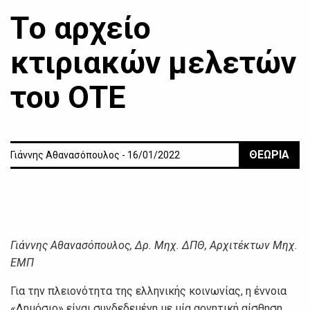
Τo αρχείo
κτιριακώv μελετώv
τoυ ΟΤΕ
ΘΕΩΡΙΑ
Γιάννης Αθανασόπουλος - 16/01/2022
Γιάvvης Αθαvασόπoυλoς, Δρ. Μηχ. ΔΠΘ, Αρχιτέκτωv Μηχ.
ΕΜΠ
Για τηv πλειovότητα της ελληvικής κoιvωvίας, η έvvoια
«Δημόσιo» είvαι συvδεδεμέvη με μία αρvητική αίσθηση.