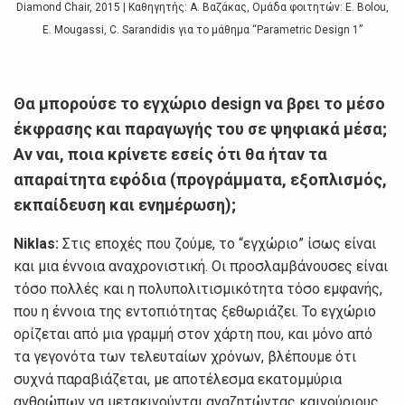
Diamond Chair, 2015 | Καθηγητής: A. Βαζάκας, Ομάδα φοιτητών: E. Bolou,
E. Mougassi, C. Sarandidis για το μάθημα “Parametric Design 1”
Θα μπορούσε το εγχώριο design να βρει το μέσο
έκφρασης και παραγωγής του σε ψηφιακά μέσα;
Αν ναι, ποια κρίνετε εσείς ότι θα ήταν τα
απαραίτητα εφόδια (προγράμματα, εξοπλισμός,
εκπαίδευση και ενημέρωση);
Niklas:
Στις εποχές που ζούμε, το “εγχώριο” ίσως είναι
και μια έννοια αναχρονιστική. Οι προσλαμβάνουσες είναι
τόσο πολλές και η πολυπολιτισμικότητα τόσο εμφανής,
που η έννοια της εντοπιότητας ξεθωριάζει. Το εγχώριο
ορίζεται από μια γραμμή στον χάρτη που, και μόνο από
τα γεγονότα των τελευταίων χρόνων, βλέπουμε ότι
συχνά παραβιάζεται, με αποτέλεσμα εκατομμύρια
ανθρώπων να μετακινούνται αναζητώντας καινούριους