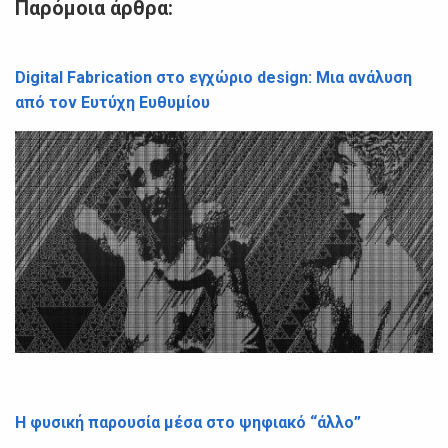
Παρόμοια άρθρα:
Digital Fabrication στο εγχώριο design: Μια ανάλυση
από τον Ευτύχη Ευθυμίου
Η φυσική παρουσία μέσα στο ψηφιακό “άλλο”