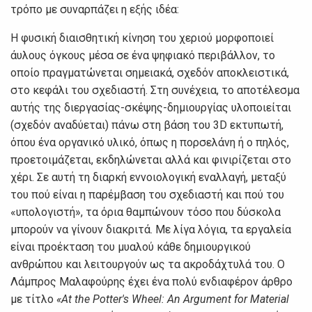
τρόπο με συναρπάζει η εξής ιδέα:
Η φυσική διαισθητική κίνηση του χεριού μορφοποιεί
άυλους όγκους μέσα σε ένα ψηφιακό περιβάλλον, το
οποίο πραγματώνεται σημειακά, σχεδόν αποκλειστικά,
στο κεφάλι του σχεδιαστή. Στη συνέχεια, το αποτέλεσμα
αυτής της διεργασίας-σκέψης-δημιουργίας υλοποιείται
(σχεδόν αναδύεται) πάνω στη βάση του 3D εκτυπωτή,
όπου ένα οργανικό υλικό, όπως η πορσελάνη ή ο πηλός,
προετοιμάζεται, εκδηλώνεται αλλά και φινιρίζεται στο
χέρι. Σε αυτή τη διαρκή εννοιολογική εναλλαγή, μεταξύ
του πού είναι η παρέμβαση του σχεδιαστή και πού του
«υπολογιστή», τα όρια θαμπώνουν τόσο που δύσκολα
μπορούν να γίνουν διακριτά. Με λίγα λόγια, τα εργαλεία
είναι προέκταση του μυαλού κάθε δημιουργικού
ανθρώπου και λειτουργούν ως τα ακροδάχτυλά του. Ο
Λάμπρος Μαλαφούρης έχει ένα πολύ ενδιαφέρον άρθρο
με τίτλο
«At the Potter's Wheel: An Argument for Material