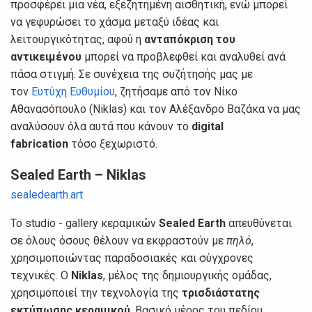
προσφέρει μια νέα, εξεζητημένη αισθητική, ενώ μπορεί
να γεφυρώσει το χάσμα μεταξύ ιδέας και
λειτουργικότητας, αφού η
ανταπόκριση του
αντικειμένου
μπορεί να προβλεφθεί και αναλυθεί ανά
πάσα στιγμή. Σε συνέχεια της συζήτησής μας με
τον
Ευτύχη Ευθυμίου
, ζητήσαμε από τον Νίκο
Αθανασόπουλο (Niklas) και τον Αλέξανδρο Βαζάκα να μας
αναλύσουν όλα αυτά που κάνουν το
digital
fabrication
τόσο ξεχωριστό.
Sealed Earth – Niklas
sealedearth.art
Το studio - gallery κεραμικών
Sealed Earth
απευθύνεται
σε όλους όσους θέλουν να εκφραστούν με
πηλό
,
χρησιμοποιώντας παραδοσιακές και σύγχρονες
τεχνικές. Ο
Niklas
, μέλος της δημιουργικής ομάδας,
χρησιμοποιεί την τεχνολογία της
τρισδιάστατης
εκτύπωσης κεραμικού
. Βασικό μέρος του πεδίου