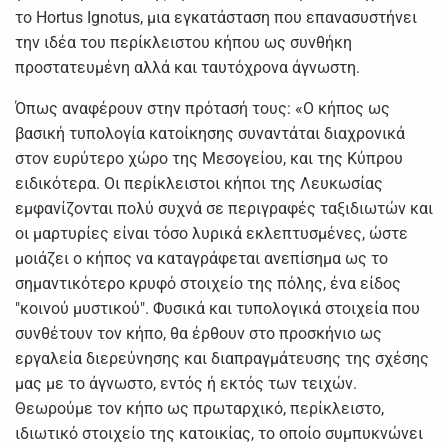
το Hortus Ignotus, μια εγκατάσταση που επανασυστήνει
την ιδέα του περίκλειστου κήπου ως συνθήκη
προστατευμένη αλλά και ταυτόχρονα άγνωστη.
Όπως αναφέρουν στην πρότασή τους: «Ο κήπος ως
βασική τυπολογία κατοίκησης συναντάται διαχρονικά
στον ευρύτερο χώρο της Μεσογείου, και της Κύπρου
ειδικότερα. Οι περίκλειστοι κήποι της Λευκωσίας
εμφανίζονται πολύ συχνά σε περιγραφές ταξιδιωτών και
οι μαρτυρίες είναι τόσο λυρικά εκλεπτυσμένες, ώστε
μοιάζει ο κήπος να καταγράφεται ανεπίσημα ως το
σημαντικότερο κρυφό στοιχείο της πόλης, ένα είδος
"κοινού μυστικού". Φυσικά και τυπολογικά στοιχεία που
συνθέτουν τον κήπο, θα έρθουν στο προσκήνιο ως
εργαλεία διερεύνησης και διαπραγμάτευσης της σχέσης
μας με το άγνωστο, εντός ή εκτός των τειχών.
Θεωρούμε τον κήπο ως πρωταρχικό, περίκλειστο,
ιδιωτικό στοιχείο της κατοικίας, το οποίο συμπυκνώνει