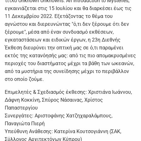
τίτλο Unknown Unknowns. An Introduction to Mysteries,
εγκαινιάζεται στις 15 Ιουλίου και θα διαρκέσει έως τις
11 Δεκεμβρίου 2022. Εξετάζοντας το θέμα του
αγνώστου και διερευνώντας "ό,τι δεν ξέρουμε ότι δεν
ξέρουμε", μέσα από έναν συνδυασμό εκθέσεων,
εγκαταστάσεων και ειδικών έργων, η 23η Διεθνής
Έκθεση διευρύνει την οπτική μας σε ό,τι παραμένει
εκτός της κατανόησής μας: από τις πιο απομακρυσμένες
περιοχές του διαστήματος μέχρι τα βάθη των ωκεανών,
από τα μυστήρια της συνείδησης μέχρι το περιβάλλον
στο οποίο ζούμε.
Επιμελητές & Σχεδιασμός έκθεσης: Χριστιάνα Ιωάννου,
Δάφνη Κοκκίνη, Σπύρος Νάσαινας, Χρίστος
Παπαστεργίου
Συνεργάτες: Αριστοφάνης Χατζηχαραλάμπους,
Παναγιώτα Πιερή
Υπεύθυνη Ανάθεσης: Κατερίνα Κουτσογιάννη (ΣΑΚ,
Σύλλογος Αρχιτεκτόνων Κύπρου)