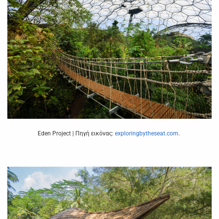
Eden Project | Πηγή εικόνας:
exploringbytheseat.com
.