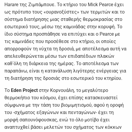
Harare της Ζιμπάμπουε. Το κτήριο του Mick Pearce έχει
ως πρότυπο τους «ουρανοξύστες» των τερμιτών και το
σύστημα διατήρησης μιας σταθερής θερμοκρασίας στο
εσωτερικό τους, μέσω της καμινάδας στην κορυφή. Το
ίδιο σύστημα προσπάθησε να επιτύχει και ο Pearce με
τις καμινάδες που προσέθεσε στο κτήριο, οι οποίες
απορροφούν τη νύχτα τη δροσιά, με αποτέλεσμα αυτή να
απελευθερώνεται μέσω των επιδαπέδιων πλακών
καθ΄όλη τη διάρκεια της ημέρας. Το αποτέλεσμα των
παραπάνω, είναι η κατανάλωση λιγότερης ενέργειας για
τη διατήρηση της δροσιάς στο εσωτερικό του κτηρίου.
Το
Eden Project
στην Κορνουάλη, το μεγαλύτερο
θερμοκήπιο του κόσμου, έχει επίσης κατασκευαστεί
σύμφωνα με την τάση του βιομιμητισμού, αφού η οροφή
του -σχήματος εξαγώνων και πενταγώνων- έχει τη
μορφή σαπουνόφουσκας, ενώ το όλο μοτίβο έχει
αναπτυχθεί βάσει μελετών του σχήματος των κόκκων