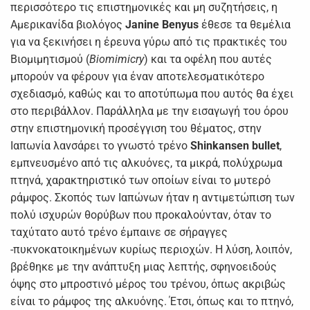
περισσότερο τις επιστημονικές και μη συζητήσεις, η
Αμερικανίδα βιολόγος
Janine Benyus
έθεσε τα θεμέλια
για να ξεκινήσει η έρευνα γύρω από τις πρακτικές του
Βιομιμητισμού (
Biomimicry
) και τα οφέλη που αυτές
μπορούν να φέρουν για έναν αποτελεσματικότερο
σχεδιασμό, καθώς και το αποτύπωμα που αυτός θα έχει
στο περιβάλλον. Παράλληλα με την εισαγωγή του όρου
στην επιστημονική προσέγγιση του θέματος, στην
Ιαπωνία λανσάρει το γνωστό τρένο
Shinkansen bullet
,
εμπνευσμένο από τις αλκυόνες, τα μικρά, πολύχρωμα
πτηνά, χαρακτηριστικό των οποίων είναι το μυτερό
ράμφος. Σκοπός των Ιαπώνων ήταν η αντιμετώπιση των
πολύ ισχυρών θορύβων που προκαλούνταν, όταν το
ταχύτατο αυτό τρένο έμπαινε σε σήραγγες
-πυκνοκατοικημένων κυρίως περιοχών. Η λύση, λοιπόν,
βρέθηκε με την ανάπτυξη μιας λεπτής, σφηνοειδούς
όψης στο μπροστινό μέρος του τρένου, όπως ακριβώς
είναι το ράμφος της αλκυόνης. Έτσι, όπως και το πτηνό,