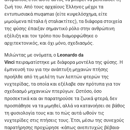
ζωή του. Από τους αρχαίους Έλληνες μέχρι τα
εντυπωσιακά
muqarnas
(είτε κυψελόσχημα, είτε
μιμούμενα πέταλα ή σταλακτίτες), τα διάφορα στοιχεία
της φύσης έπαιξαν σημαντικό ρόλο στην ανθρώπινη
εξέλιξη και τον τρόπο που διαμορφώθηκε ο
αρχιτεκτονικός, και όχι μόνο, σχεδιασμός.
Μιλώντας με ονόματα, ο
Leonardo da
Vinci
πειραματίστηκε με διάφορα μοντέλα της φύσης. Η
έμπνευσή του για την ανάπτυξη μηχανών πτήσης
προήλθε από τη μελέτη των λεπτών φτερών της
νυχτερίδας, τα οποία και εξέλαβε σαν πρότυπα για τον
σχεδιασμό μηχανικών πτερύγων. Ωστόσο, όσο
προσεκτικά και αν παρατηρούσε τα ζωικά φτερά, δεν
προσπάθησε να τα μιμηθεί, αλλά να κατανοήσει σε βάθος
τη φυσιολογία τους και το πώς αυτά ωθούν τις
νυχτερίδες στις πτήσεις τους. Έτσι, μέσω της συνεχούς
παρατήρησης προχώρησε -κάπως ανεπιτυχώς βέβαια-