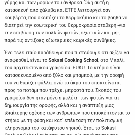
γύρης και των μορίων του άνθρακα. Όλη αυτή η
κατασκευή από χάλυβα και ETFE λειτουργεί σαν
κουβέρτα, που σκεπάζει το θερμοκήπιο και το βοηθά να
διατηρεί την εσωτερική του θερμοκρασία σταθερή -για
την επιβίωση των πολλών φυτών, εξωτικών και μη-,
παρά τις αντίξοες εξωτερικές καιρικές συνθήκες.
Ένα τελευταίο παράδειγμα που πιστεύουμε ότι αξίζει να
αναφερθεί, είναι το
Sokasi Cooking School
, στο Μπαλί,
του αρχιτεκτονικού γραφείου IBUKU. Το κτήριο είναι
κατασκευασμένο από ξύλο και μπαμπού, με την οροφή
του να θυμίζει φύλλο, ενώ το άκρο του επεκτείνεται
προς το ποτάμι που τρέχει μπροστά του. Σκοπός του
γραφείου δεν ήταν μόνο η μελέτη των φυτών για τη
δημιουργία της οροφής, αλλά και η ανάπτυξη μιας
ιδιαίτερης σχέσης των ανθρώπων που επισκέπτονται το
κτήριο με τη φύση και κατ΄ επέκταση την πολιτισμική
κληρονομιά του κατάφυτου νησιού. Έτσι, το Sokasi