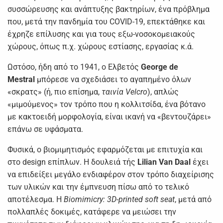
συσσώρευσης και ανάπτυξης βακτηρίων, ένα πρόβλημα
που, μετά την πανδημία του COVID-19, επεκτάθηκε και
έχρηζε επίλυσης και για τους εξω-νοσοκομειακούς
χώρους, όπως π.χ. χώρους εστίασης, εργασίας κ.ά.
Ωστόσο, ήδη από το 1941, ο Ελβετός
George de
Mestral
μπόρεσε να σχεδιάσει το αγαπημένο όλων
«σκρατς» (ή, πιο επίσημα,
ταινία Velcro
), απλώς
«μιμούμενος» τον τρόπο που η κολλιτσίδα, ένα βότανο
με κακτοειδή μορφολογία, είναι ικανή να «βεντουζάρει»
επάνω σε υφάσματα.
Φυσικά, ο βιομιμητισμός εφαρμόζεται με επιτυχία και
στο design επίπλων. Η δουλειά τής
Lilian Van Daal
έχει
να επιδείξει μεγάλο ενδιαφέρον στον τρόπο διαχείρισης
των υλικών και την έμπνευση πίσω από το τελικό
αποτέλεσμα. Η
Biomimicry: 3D-printed soft seat
, μετά από
πολλαπλές δοκιμές, κατάφερε να μειώσει την