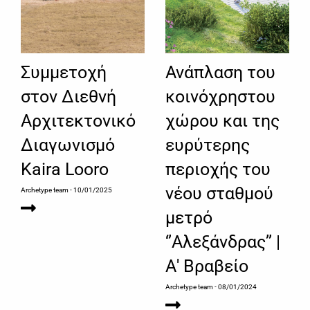
Συμμετοχή
Ανάπλαση του
στον Διεθνή
κοινόχρηστου
Αρχιτεκτονικό
χώρου και της
Διαγωνισμό
ευρύτερης
Kaira Looro
περιοχής του
νέου σταθμού
Archetype team
- 10/01/2025
μετρό
‘’Αλεξάνδρας’’ |
Α' Βραβείο
Archetype team
- 08/01/2024