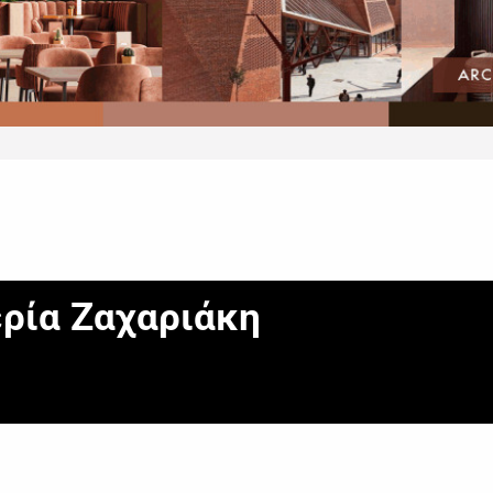
ρία Zαχαριάκη