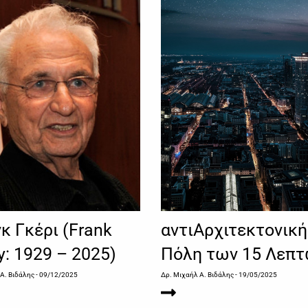
κ Γκέρι (Frank
αντιΑρχιτεκτονική
y: 1929 – 2025)
Πόλη των 15 Λεπ
 Α. Βιδάλης
- 09/12/2025
Δρ. Μιχαήλ Α. Βιδάλης
- 19/05/2025