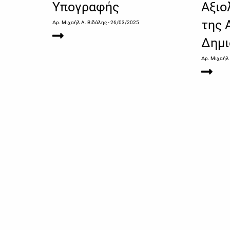
Υπογραφής
Αξιο
της 
Δρ. Μιχαήλ Α. Βιδάλης
- 26/03/2025
Δημι
Δρ. Μιχαήλ