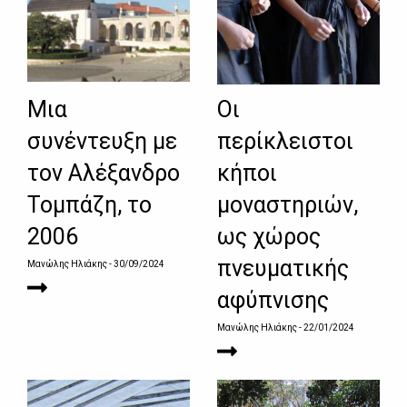
Μια
Οι
συνέντευξη με
περίκλειστοι
τον Αλέξανδρο
κήποι
Τομπάζη, το
μοναστηριών,
2006
ως χώρος
πνευματικής
Μανώλης Ηλιάκης
- 30/09/2024
αφύπνισης
Μανώλης Ηλιάκης
- 22/01/2024