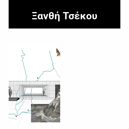
Ξανθή Τσέκου