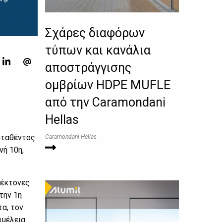
Σχάρες διαφόρων
τύπων και κανάλια
αποστράγγισης
ομβρίων HDPE MUFLE
από την Caramondani
Hellas
σταθέντος
Caramondani Hellas
νή 10η,
τέκτονες
την 1η
τα, τον
ιμέλεια