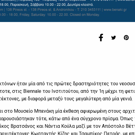
κτόνων ήταν μία από τις πρώτες δραστηριότητες του νεοσυ
τε, στις Biennale του Ινστιτούτου, από την 1η μέχρι τη φετι
έκτονες, με διαφορά μεταξύ τους μεγαλύτερη από μία γενιά.
ζει στο Μουσείο Μπενάκη μία έκθεση αφιερωμένη στους αρχι
υ παρουσιάστηκαν τότε, κάτω από ένα σύγχρονο πρίσμα. Όπως 
Νίκος Βρατσάνος και Νάντια Κούλα μαζί με τον Απόστολο Βέτ
 αρχιτέκτονες Κωσταντής Κίζης και Τσαμπίκος Πετράς, με επ