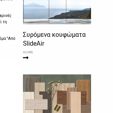
ερινές
ί τη
Συρόμενα κουφώματα
έμα "Από
SlideAir
ALUMIL