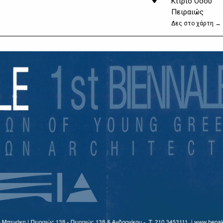
Κτίριο Οδού
Πειραιώς
Δες στο χάρτη →