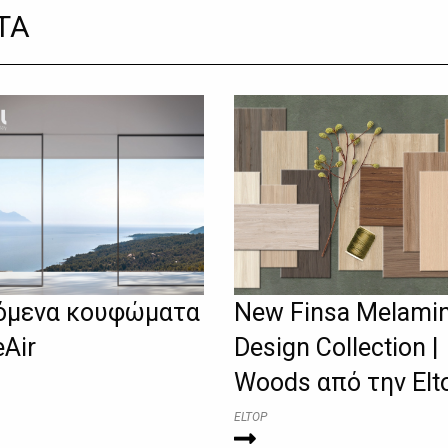
ΤΑ
όμενα κουφώματα
New Finsa Melami
eAir
Design Collection |
Woods από την Elt
ELTOP