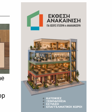
ne
op