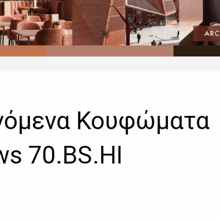
ινόμενα Κουφώματα
ws 70.BS.HI