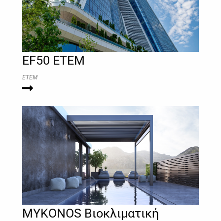
EF50 ETEM
ETEM
MYKONOS Βιοκλιματική