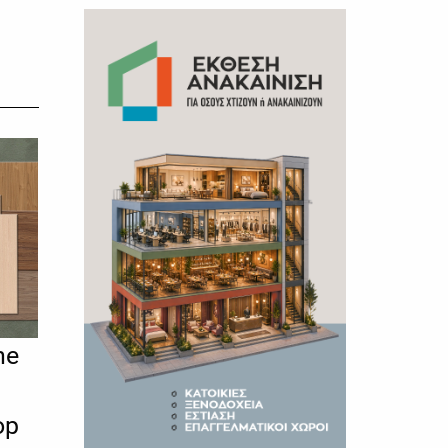
ne
op