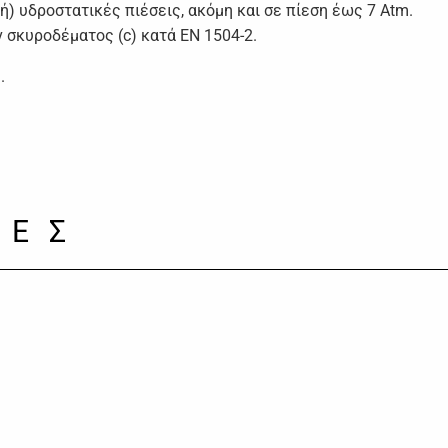
) υδροστατικές πιέσεις, ακόμη και σε πίεση έως 7 Αtm.
σκυροδέματος (c) κατά EN 1504-2.
Ω
.
ΙΕΣ