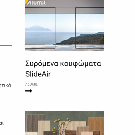
Συρόμενα κουφώματα
SlideAir
ALUMIL
ητικά
ε
αι