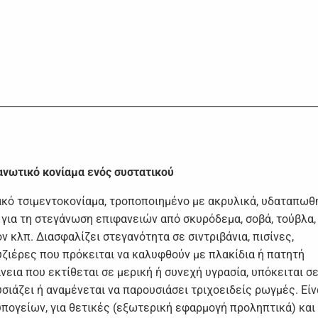
Η
ανωτικό κονίαμα ενός συστατικού
ακό τσιμεντοκονίαμα, τροποποιημένο με ακρυλικά, υδαταπωθ
 για τη στεγάνωση επιφανειών από σκυρόδεμα, σοβά, τούβλα,
 κλπ. Διασφαλίζει στεγανότητα σε σιντριβάνια, πισίνες,
ζιέρες που πρόκειται να καλυφθούν με πλακίδια ή πατητή
νεια που εκτίθεται σε μερική ή συνεχή υγρασία, υπόκειται σ
σιάζει ή αναμένεται να παρουσιάσει τριχοειδείς ρωγμές. Είν
υπογείων, για θετικές (εξωτερική εφαρμογή προληπτικά) και