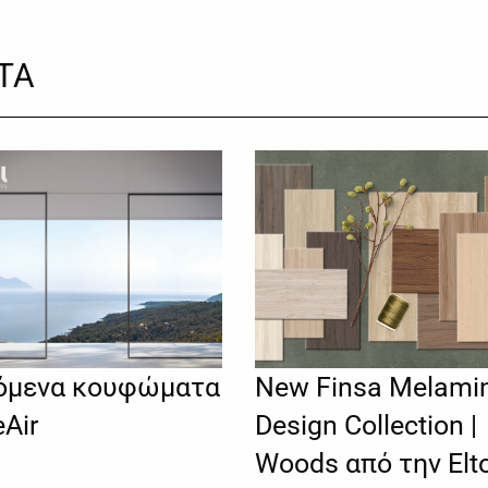
ΤΑ
όμενα κουφώματα
New Finsa Melami
eAir
Design Collection |
Woods από την Elt