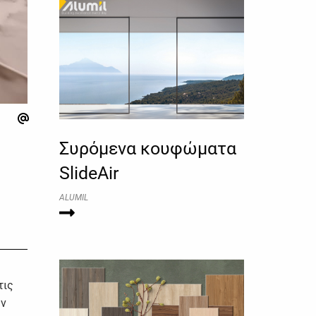
Συρόμενα κουφώματα
SlideAir
ALUMIL
τις
ην