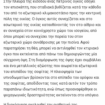
Στην πλευρά της εισόδου ένας πέτρινος όγκος οδηγεί
τον επισκέπτη, που σταδιακά βυθίζεται κατά την κάθοδο
του από το εξωτερικό κλιμακοστάσιο προς την κεντρική
πύλη της οικίας. Ο όγκος αυτός συνεχίζεται και στο
εσωτερικό της οικίας κατευθύνοντάς τον στο αίθριο και
εν συνεχεία στον κοινόχρηστo χώρο του ισογείου, από
όπου μπορεί να συνεχίσει την πορεία του στον
εξωτερικό χώρο συνάθροισης με την πισίνα. Αφού
παρατηρήσει τη θέα, μπορεί να αντιληφθεί τον κτιριακό
όγκο που εκτείνεται από πάνω του δημιουργώντας μία
σύγχρονη όψη. Στη διαμόρφωση της όψης έχει συμβάλλει
και ένα μεταλλικός εξώστης που αιωρείται εξωτερικά
του επιπέδου της σοφίτας. Η πλειοψηφία των
υπνοδωματίων βρίσκονται στο επίπεδο του ορόφου και
της σοφίτας, αποδίδοντας τους κατά αυτόν τον τρόπο
παραπάνω ιδιωτικότητα, ενώ όπως προαναφέρθηκε οι
ψυχαγωγικές δραστηριότητες εκτείνονται στο υπόγειο.
Η διακόσμηση ακολουθεί την αισθητική της