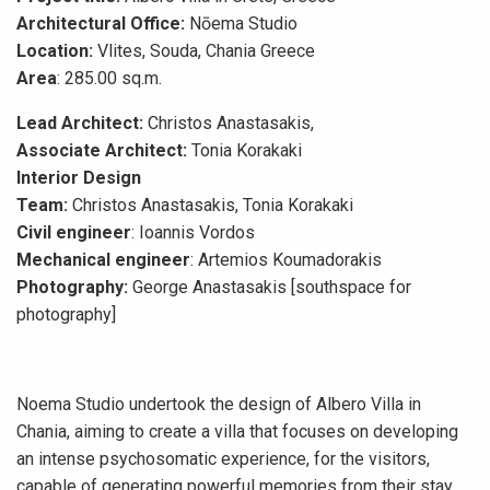
Architectural Office:
Nōema Studio
Location:
Vlites, Souda, Chania Greece
Area
: 285.00 sq.m.
Lead Architect:
Christos Anastasakis,
Associate Architect:
Tonia Korakaki
Interior Design
Team:
Christos Anastasakis, Tonia Korakaki
Civil engineer
: Ioannis Vordos
Mechanical engineer
: Artemios Koumadorakis
Photography:
George Anastasakis [southspace for
photography]
Noema Studio undertook the design of Albero Villa in
Chania, aiming to create a villa that focuses on developing
an intense psychosomatic experience, for the visitors,
capable of generating powerful memories from their stay.