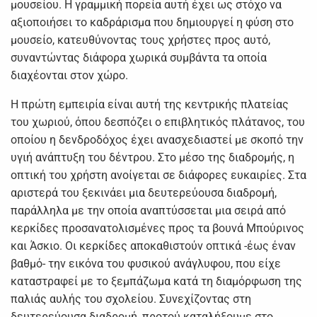
μουσείου. Η γραμμική πορεία αυτή έχει ως στόχο να
αξιοποιήσει το καδράρισμα που δημιουργεί η φύση στο
μουσείο, κατευθύνοντας τους χρήστες προς αυτό,
συναντώντας διάφορα χωρικά συμβάντα τα οποία
διαχέονται στον χώρο.
Η πρώτη εμπειρία είναι αυτή της κεντρικής πλατείας
του χωριού, όπου δεσπόζει ο επιβλητικός πλάτανος, του
οποίου η δενδροδόχος έχει ανασχεδιαστεί με σκοπό την
υγιή ανάπτυξη του δέντρου. Στο μέσο της διαδρομής, η
οπτική του χρήστη ανοίγεται σε διάφορες ευκαιρίες. Στα
αριστερά του ξεκινάει μια δευτερεύουσα διαδρομή,
παράλληλα με την οποία αναπτύσσεται μια σειρά από
κερκίδες προσανατολισμένες προς τα βουνά Μπούρινος
και Άσκιο. Οι κερκίδες αποκαθιστούν οπτικά -έως έναν
βαθμό- την εικόνα του φυσικού ανάγλυφου, που είχε
καταστραφεί με το ξεμπάζωμα κατά τη διαμόρφωση της
παλιάς αυλής του σχολείου. Συνεχίζοντας στη
δευτερεύουσα διαδρομή, προτού καταλήξουμε στο