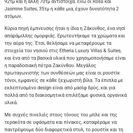
92τμ και η άλλη 70τμ αντίστοιχα. Ενώ οι Rosa και
Jasmine Suites, 35τμ η κάθε μια, έχουν δυνατότητα 2
ατόμων.
Κύρια πηγή έμπνευσης ήταν η ίδια η Ζάκυνθος, ένα νησί
απαράμιλλης ομορφιάς. Ερωτευτήκαμε τα χρώματα και
την αύρα της. Έτσι, θελήσαμε να μεταφέρουμε τα
στοιχεία του νησιού στις Etheria Luxury Villas & Suites,
και ένα από τα βασικά υλικά που χρησιμοποιήσαμε είναι
η παραδοσιακή πέτρα Ζακύνθου. Μεγάλος
πρωταγωνιστής των συνθέσεών μας είναι οι ρουστίκ
τόνοι, εμφανείς σε κάθε ξεχωριστή βίλα. Τα έπιπλα με
εκλεπτυσμένο design είναι από μασίφ δρύς, και για
πολλά από τα διακοσμητικά επιλέξαμε φυσικά, οργανικά
υλικά.
Με συχνές πινελιές στους τόνους του μπλε και της
τερακότα σε υφάσματα και πίνακες, καταφέραμε να
παντρέψουμε δύο διαφορετικά στυλ, το ρουστίκ και τη