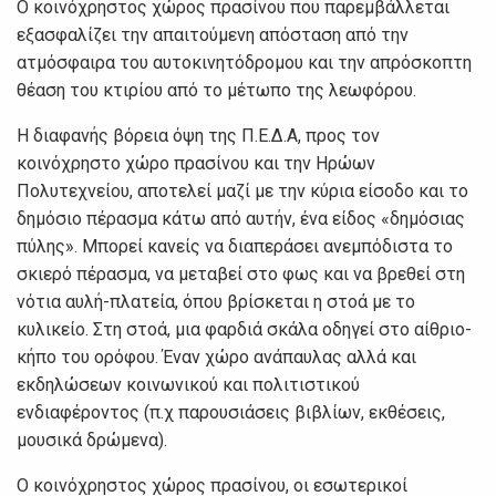
Ο κοινόχρηστος χώρος πρασίνου που παρεμβάλλεται
εξασφαλίζει την απαιτούμενη απόσταση από την
ατμόσφαιρα του αυτοκινητόδρομου και την απρόσκοπτη
θέαση του κτιρίου από το μέτωπο της λεωφόρου.
Η διαφανής βόρεια όψη της Π.Ε.Δ.Α, προς τον
κοινόχρηστο χώρο πρασίνου και την Ηρώων
Πολυτεχνείου, αποτελεί μαζί με την κύρια είσοδο και το
δημόσιο πέρασμα κάτω από αυτήν, ένα είδος «δημόσιας
πύλης». Μπορεί κανείς να διαπεράσει ανεμπόδιστα το
σκιερό πέρασμα, να μεταβεί στο φως και να βρεθεί στη
νότια αυλή-πλατεία, όπου βρίσκεται η στοά με το
κυλικείο. Στη στοά, μια φαρδιά σκάλα οδηγεί στο αίθριο-
κήπο του ορόφου. Έναν χώρο ανάπαυλας αλλά και
εκδηλώσεων κοινωνικού και πολιτιστικού
ενδιαφέροντος (π.χ παρουσιάσεις βιβλίων, εκθέσεις,
μουσικά δρώμενα).
Ο κοινόχρηστος χώρος πρασίνου, οι εσωτερικοί