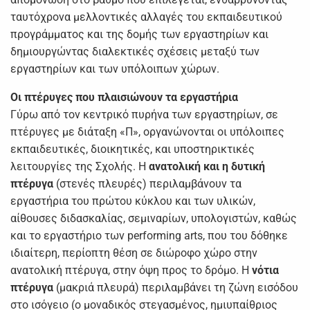
ταυτόχρονα μελλοντικές αλλαγές του εκπαιδευτικού
προγράμματος και της δομής των εργαστηρίων και
δημιουργώντας διαλεκτικές σχέσεις μεταξύ των
εργαστηρίων και των υπόλοιπων χώρων.
Οι πτέρυγες που πλαισιώνουν τα εργαστήρια
Γύρω από τον κεντρικό πυρήνα των εργαστηρίων, σε
πτέρυγες με διάταξη «Π», οργανώνονται οι υπόλοιπες
εκπαιδευτικές, διοικητικές, και υποστηρικτικές
λειτουργίες της Σχολής. Η
ανατολική και η δυτική
πτέρυγα
(στενές πλευρές) περιλαμβάνουν τα
εργαστήρια του πρώτου κύκλου και των υλικών,
αίθουσες διδασκαλίας, σεμιναρίων, υπολογιστών, καθώς
και το εργαστήριο των performing arts, που του δόθηκε
ιδιαίτερη, περίοπτη θέση σε διώροφο χώρο στην
ανατολική πτέρυγα, στην όψη προς το δρόμο. Η
νότια
πτέρυγα
(μακριά πλευρά) περιλαμβάνει τη ζώνη εισόδου
στο ισόγειο (ο μοναδικός στεγασμένος, ημιυπαίθριος