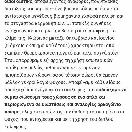
διαδικαστικό
, αποφεύγοντας αναφορές, πολύπλοκες
διατάξεις και μορφές—ένα βασικό κέλυφος όπως τα
αντίστοιχου μεγέθους βιομηχανικά ελαφρά κελύφη και
τα στέγαστρα θερμοκηπίων. Οι τοπικές συνθήκες
ενίσχυσαν περεταίρω την βασική αυτή απόφαση. Το
κλίμα της Φλώρινας μεταξύ Οκτωβρίου και Ιουνίου
(διάρκεια ακαδημαϊκού έτους) χαρακτηρίζεται από
χαμηλές θερμοκρασίες, παγετό και πολύ συχνά χιόνι.
Έτσι, απορρίψαμε εξ’ αρχής τη χρήση εσωτερικών
υπαίθριων αυλών, αιθρίων και εκτεταμένων
ημιυπαίθριων χώρων, αφού τέτοιοι χώροι θα έμεναν
μάλλον νεκροί λόγω ψύχους. Αποφύγαμε κάθε είδους
προεξοχή και ανάγλυφο στο κέλυφος και
επιδιώξαμε
να
συμπυκνώσουμε τους χώρους σε ένα απλό και
περιορισμένο σε διαστάσεις και αναλογίες ορθογώνιο
πρίσμα
, ελαχιστοποιώντας την έκθεση του κτηρίου στο
ψύχος, που ενισχύεται και με τη χρήση του διπλού
κελύφους.