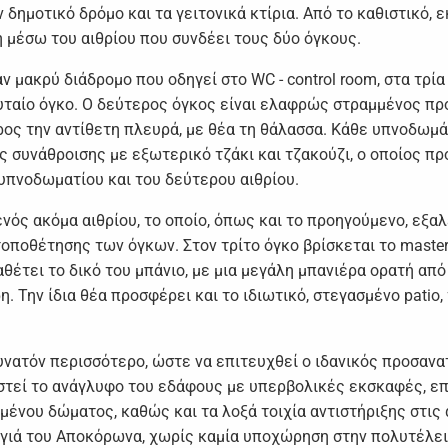
δημοτικό δρόμο και τα γειτονικά κτίρια. Από το καθιστικό, ε
μέσω του αιθρίου που συνδέει τους δύο όγκους.
μακρύ διάδρομο που οδηγεί στο WC - control room, στα τρία 
ευταίο όγκο. Ο δεύτερος όγκος είναι ελαφρώς στραμμένος πρ
ος την αντίθετη πλευρά, με θέα τη θάλασσα. Κάθε υπνοδωμάτ
 συνάθροισης με εξωτερικό τζάκι και τζακούζι, ο οποίος π
 υπνοδωματίου και του δεύτερου αιθρίου.
νός ακόμα αιθρίου, το οποίο, όπως και το προηγούμενο, εξα
οποθέτησης των όγκων. Στον τρίτο όγκο βρίσκεται το maste
ιαθέτει το δικό του μπάνιο, με μια μεγάλη μπανιέρα ορατή α
 Την ίδια θέα προσφέρει και το ιδιωτικό, στεγασμένο patio, 
υνατόν περισσότερο, ώστε να επιτευχθεί ο ιδανικός προσανα
στεί το ανάγλυφο του εδάφους με υπερβολικές εκσκαφές, επι
μένου δώματος, καθώς και τα λοξά τοιχία αντιστήριξης στις 
αγιά του Αποκόρωνα, χωρίς καμία υποχώρηση στην πολυτέλει