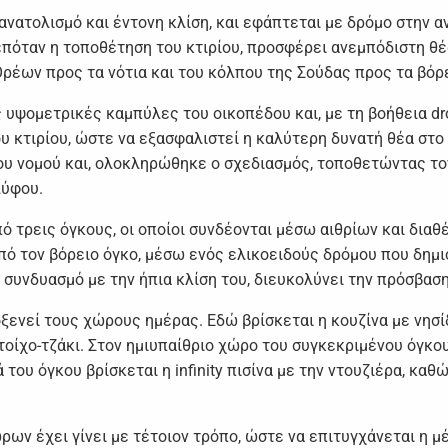
ανατολισμό και έντονη κλίση, και εφάπτεται με δρόμο στην 
πόταν η τοποθέτηση του κτιρίου, προσφέρει ανεμπόδιστη θέα
ρέων προς τα νότια και του κόλπου της Σούδας προς τα βόρε
ς υψομετρικές καμπύλες του οικοπέδου και, με τη βοήθεια 
ου κτιρίου, ώστε να εξασφαλιστεί η καλύτερη δυνατή θέα στο
ου νομού και, ολοκληρώθηκε ο σχεδιασμός, τοποθετώντας τον
λύφου.
ό τρεις όγκους, οι οποίοι συνδέονται μέσω αιθρίων και δια
πό τον βόρειο όγκο, μέσω ενός ελικοειδούς δρόμου που δημιο
 συνδυασμό με την ήπια κλίση του, διευκολύνει την πρόσβαση
ενεί τους χώρους ημέρας. Εδώ βρίσκεται η κουζίνα με νησίδα
τοίχο-τζάκι. Στον ημιυπαίθριο χώρο του συγκεκριμένου όγκο
του όγκου βρίσκεται η infinity πισίνα με την ντουζιέρα, κα
ν έχει γίνει με τέτοιον τρόπο, ώστε να επιτυγχάνεται η μέ