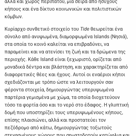
αλλά και χώρος περιπάτου, μια σειρά από ήσυχους
κήπους και ένα δίκτυο κοινωνικών και πολιτιστικών
κόμβων.
Κυρίαρχο συνθετικό στοιχείο του
Tide
θεωρείται ένα
σύνολο από ανυψωμένα, διαμορφωμένα Islands (Νησιά),
στα οποία το κοινό καλείται να επιβραδύνει, να
παραμείνει και να ατενίσει τη ζωή και τα δρώμενα της
περιοχής. Κάθε Island είναι ξεχωριστό, ορίζεται από
μοναδικά δέντρα και βλάστηση, και χαρακτηρίζεται από
διαφορετικές θέες και ήχους. Αυτοί οι εναέριοι κήποι
σχεδιάζονται με τρόπο ώστε να λειτουργούν σαν
φέροντα στοιχεία, δημιουργώντας υπερυψωμένα
παρτέρια γεμισμένα με χώμα, τα οποία διοχετεύουν
τόσο τα φορτία όσο και το νερό στο έδαφος. Η γλυπτική
δομή που υποστηρίζει τους υπερυψωμένους κήπους,
επίσης πλαισιώνει, αλλά και προστατεύει τον
πεζόδρομο από κάτω, δημιουργώντας τοξωτούς
στεγασμένους χώρους που σηματοδοτούν κατώφλια και