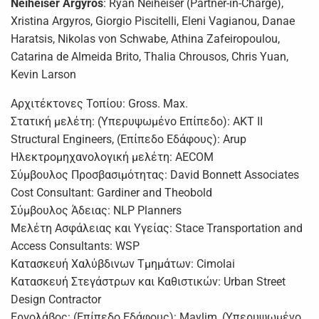
Neiheiser Argyros
: Ryan Neiheiser (Partner-in-Charge),
Xristina Argyros, Giorgio Piscitelli, Eleni Vagianou, Danae
Haratsis, Nikolas von Schwabe, Athina Zafeiropoulou,
Catarina de Almeida Brito, Thalia Chrousos, Chris Yuan,
Kevin Larson
Αρχιτέκτονες Τοπίου: Gross. Max.
Στατική μελέτη: (Υπερυψωμένο Επίπεδο): AKT II
Structural Engineers, (Επίπεδο Εδάφους): Arup
Ηλεκτρομηχανολογική μελέτη: AECOM
Σύμβουλος Προσβασιμότητας: David Bonnett Associates
Cost Consultant: Gardiner and Theobold
Σύμβουλος Άδειας: NLP Planners
Μελέτη Ασφάλειας και Υγείας: Stace Transportation and
Access Consultants: WSP
Κατασκευή Χαλύβδινων Τμημάτων: Cimolai
Κατασκευή Στεγάστρων και Καθιστικών: Urban Street
Design Contractor
Εργολάβος: (Επίπεδο Εδάφους): Maylim, (Υπερυψωμένο