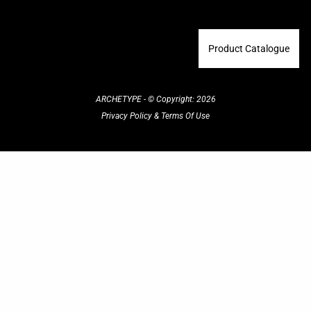
Product Catalogue
ARCHETYPE - © Copyright: 2026
Privacy Policy
&
Terms Of Use