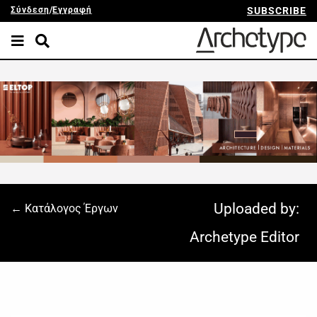
Σύνδεση
/
Εγγραφή
SUBSCRIBE
Uploaded by:
← Κατάλογος Έργων
Archetype Editor