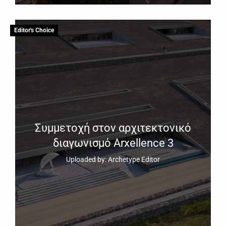
Editor's Choice
Συμμετοχή στον αρχιτεκτονικό
διαγωνισμό Arxellence 3
Uploaded by: Archetype Editor