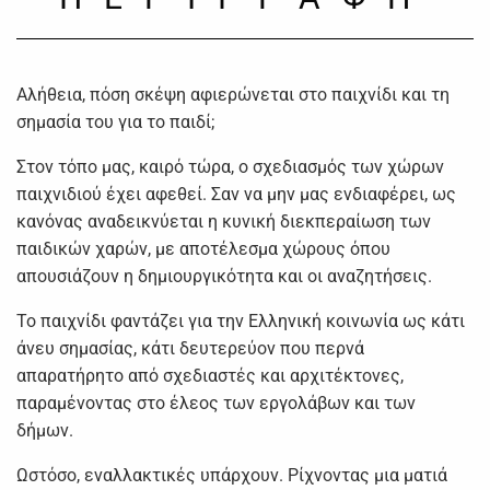
Αλήθεια, πόση σκέψη αφιερώνεται στο παιχνίδι και τη
σημασία του για το παιδί;
Στον τόπο μας, καιρό τώρα, ο σχεδιασμός των χώρων
παιχνιδιού έχει αφεθεί. Σαν να μην μας ενδιαφέρει, ως
κανόνας αναδεικνύεται η κυνική διεκπεραίωση των
παιδικών χαρών, με αποτέλεσμα χώρους όπου
απουσιάζουν η δημιουργικότητα και οι αναζητήσεις.
Το παιχνίδι φαντάζει για την Ελληνική κοινωνία ως κάτι
άνευ σημασίας, κάτι δευτερεύον που περνά
απαρατήρητο από σχεδιαστές και αρχιτέκτονες,
παραμένοντας στο έλεος των εργολάβων και των
δήμων.
Ωστόσο, εναλλακτικές υπάρχουν. Ρίχνοντας μια ματιά