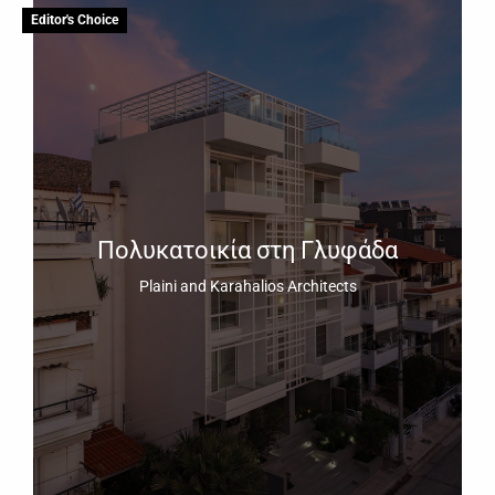
Editor's Choice
Πολυκατοικία στη Γλυφάδα
Plaini and Karahalios Architects