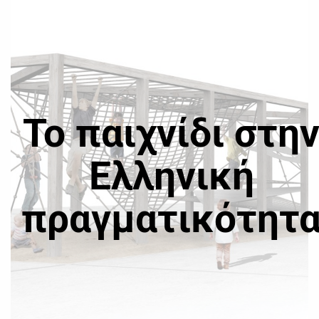
Το παιχνίδι στη
Ελληνική
πραγματικότητ